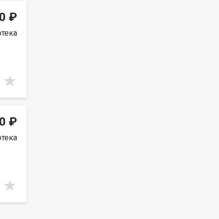
0 ₽
отека
0 ₽
отека