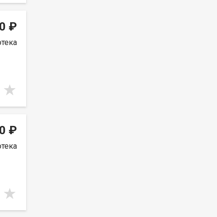
0 ₽
отека
0 ₽
отека