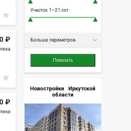
Участок
1—21
сот
0 ₽
Больше параметров
отека
Показать
Новостройки Иркутской
области
0 ₽
отека