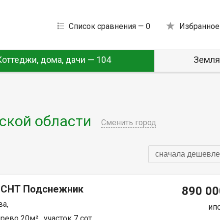
Список сравнения —
0
Избранное
Коттеджи, дома, дачи — 104
Земля
ской области
Сменить город
сначала дешевле
 СНТ Подснежник
890 00
а,
ип
рево 20м² , участок 7 сот.