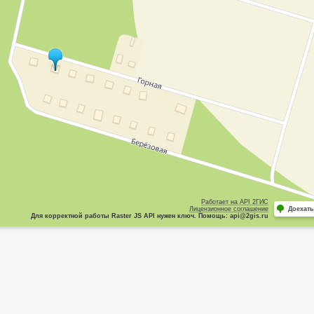
Работает на API 2ГИС
Лицензионное соглашение
Доехать
Для корректной работы Raster JS API нужен ключ. Помощь: api@2gis.ru