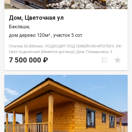
Дом, Цветочная ул
Баклаши,
дом дерево 120м² , участок 5 сот.
Платеж 36.000/мес. ПОДХОДИТ ПОД СЕМЕЙНУЮ ИПОТЕКУ, 6%!
Свет подключен! (Имеется договор) Дом: Планировка: 3
раздельные спальни, кухня-гостиная с панорамным окном и
7 500 000 ₽
выходом на террасу, санузел, гараж. Монолитная плита,
проведён тёплый водяной пол. Бойлерное оборудование.
Центральное холодное водоснабжение. Канализация - септик.
Санфаянс, водонагреватель. Натяжные потолки. Утеплённый
фундамент. Земельный участок: Ровный и солнечный участок,
площадь - 5 соток. Отличное местоположение, рядом с
асфальтом, вблизи остановки общественного транспорта,
школы, магазинов. Отличные соседи. Категория земель земли
населённых пунктов. Вид разрешенного использования ИЖС.
Развитая инфраструктура, есть школа, садик, автобусы ездят
по расписанию. с.Баклаши граничит с г.Шелехов, имеет 3
выезда в г.Иркутск. Через Шелехов, через с.Смоленщина и
через объездную дорогу на Ново-Ленино. Прочее: Помощь в