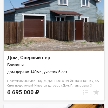
Развитая инфраструктура, есть школа, садик, автобусы ездят
по расписанию. с.Баклаши граничит с г.Шелехов, имеет 3
выезда в г.Иркутск. Через Шелехов, через с.Смоленщина и
через объездную дорогу на Ново-Ленино. Прочее: Помощь в
оформлении ипотеки, помощь с отказными заявками, полное
юридическое сопровождение, работа с семейным
сертификатом, материнским семейным капиталом и другими
формами расчёта, гарантия безопасности. Помогаем с
первоначальным взносом! АН Гарант , на рынке
недвижимости с 2005 года. С нами ипотека выгоднее!
Дом, Озерный пер
Баклаши,
дом дерево 140м² , участок 6 сот.
Платеж 36.000/мес. ПОДХОДИТ ПОД СЕМЕЙНУЮ ИПОТЕКУ, 6%!
Свет подключен! (Имеется договор) Дом: Планировка: 3
раздельные спальни, кухня-гостиная, помещение свободного
6 695 000 ₽
назначения, техническое помещение, санузел, гараж.
Монолитная плита, проведён тёплый водяной пол. Бойлерное
оборудование, на 2-м этаже установлены радиаторы.