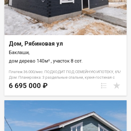
оформлении ипотеки, помощь с отказными заявками, полное
юридическое сопровождение, работа с семейным
сертификатом, материнским семейным капиталом и другими
формами расчёта, гарантия безопасности. Помогаем с
первоначальным взносом! АН Гарант , на рынке
недвижимости с 2005 года. С нами ипотека выгоднее!
Дом, Рябиновая ул
Баклаши,
дом дерево 140м² , участок 8 сот.
Платеж 36.000/мес. ПОДХОДИТ ПОД СЕМЕЙНУЮ ИПОТЕКУ, 6%!
Дом: Планировка: 3 раздельные спальни, кухня-гостиная с
панорамным окном и выходом на террасу, техническое
6 695 000 ₽
помещение, санузел, 2 террасы. Монолитная плита, проведён
тёплый водяной пол. Бойлерное оборудование. Центральное
холодное водоснабжение. Канализация - септик. Санфаянс,
водонагреватель. Натяжные потолки. Утеплённый фундамент.
Земельный участок: Ровный и солнечный участок, площадь - 8
соток. Участок огорожен забором. Отличное
местоположение. Отличные соседи. Категория земель земли
населённых пунктов. Вид разрешенного использования ИЖС.