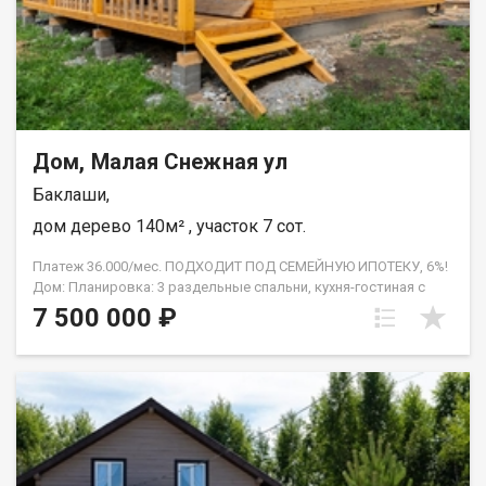
оформлении ипотеки, помощь с отказными заявками, полное
юридическое сопровождение, работа с семейным
сертификатом, материнским семейным капиталом и другими
формами расчёта, гарантия безопасности. Помогаем с
первоначальным взносом! АН Гарант , на рынке
недвижимости с 2005 года. С нами ипотека выгоднее!
Дом, Малая Снежная ул
Баклаши,
дом дерево 140м² , участок 7 сот.
Платеж 36.000/мес. ПОДХОДИТ ПОД СЕМЕЙНУЮ ИПОТЕКУ, 6%!
Дом: Планировка: 3 раздельные спальни, кухня-гостиная с
панорамным окном и выходом на террасу, техническое
7 500 000 ₽
помещение, санузел, 2 террасы. Монолитная плита, проведён
тёплый водяной пол. Бойлерное оборудование. Центральное
холодное водоснабжение. Канализация - септик. Санфаянс,
водонагреватель. Натяжные потолки. Утеплённый фундамент.
Земельный участок: Участок ровный, площадь - 7 соток.
Отличное местоположение, в черте города Шелехов,
недалеко от асфальта. В шаговой доступности остановка
общественного транспорта, магазины. Отличные соседи.