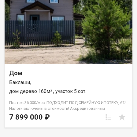
Категория земель земли населённых пунктов. Вид
разрешенного использования ИЖС. Развитая
инфраструктура, есть школа, садик, автобусы ездят по
расписанию. с.Баклаши граничит с г.Шелехов, имеет 3 выезда
в г.Иркутск. Через Шелехов, через с.Смоленщина и через
объездную дорогу на Ново-Ленино. Прочее: Помощь в
оформлении ипотеки, помощь с отказными заявками, полное
юридическое сопровождение, работа с семейным
сертификатом, материнским семейным капиталом и другими
формами расчёта, гарантия безопасности. Помогаем с
первоначальным взносом! АН Гарант , на рынке
недвижимости с 2005 года. С нами ипотека выгоднее!
Дом
Баклаши,
дом дерево 160м² , участок 5 сот.
Платеж 36.000/мес. ПОДХОДИТ ПОД СЕМЕЙНУЮ ИПОТЕКУ, 6%!
Налоги включены в стоимость! Аккредитованный
застройщик! Свет подключен! (Имеется договор) СКИДКА за
7 899 000 ₽
наличный расчет 5% Дом: Планировка: 5 раздельных спален,
кухня-гостиная, санузел, терраса. Проведён тёплый водяной
пол. Бойлерное оборудование. Центральное холодное