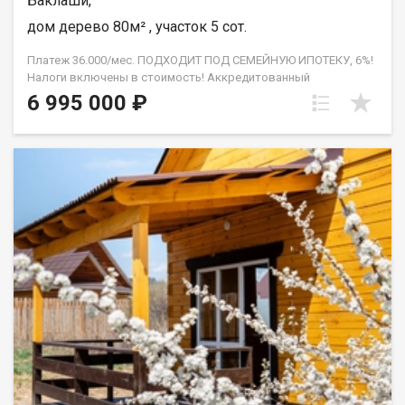
Баклаши,
дом дерево 80м² , участок 5 сот.
Платеж 36.000/мес. ПОДХОДИТ ПОД СЕМЕЙНУЮ ИПОТЕКУ, 6%!
Налоги включены в стоимость! Аккредитованный
застройщик! Свет подключен! (Имеется договор) СКИДКА за
6 995 000 ₽
наличный расчет 5% Дом: Планировка: 3 раздельные спальни,
кухня-гостиная, техническое помещение, санузел, терраса.
Проведён тёплый водяной пол. Бойлерное оборудование.
Центральное холодное водоснабжение. Канализация - септик.
Санфаянс, водонагреватель. Натяжные потолки. Напольное
покрытие - керамогранит. Профилированный брус!
Утеплённый фундамент. Земельный участок: Ровный и
солнечный, площадь - 5 соток. Участок огорожен забором.
Отличное местоположение, рядом с рекой Иркут. Отличные
соседи. Категория земель земли населённых пунктов. Вид
разрешенного использования ТСН. Прочее: Помощь в
оформлении ипотеки, помощь с отказными заявками, полное
юридическое сопровождение, работа с семейным
сертификатом, материнским семейным капиталом и другими
формами расчёта, гарантия безопасности. Помогаем с
первоначальным взносом! АН Гарант , на рынке
недвижимости с 2005 года. С нами ипотека выгоднее!