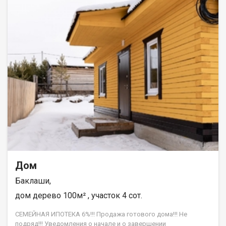
Центральное холодное водоснабжение. Канализация - септик.
Санфаянс, водонагреватель. Натяжные потолки. Напольное
покрытие - керамогранит. Утеплённый фундамент. Земельный
участок: Ровный и солнечный участок, площадь - 6 соток.
Отличное местоположение. Отличные соседи. Категория
земель земли населённых пунктов. Вид разрешенного
использования ИЖС. Развитая инфраструктура, есть школа,
садик, автобусы ездят по расписанию. с.Баклаши граничит с
г.Шелехов, имеет 3 выезда в г.Иркутск. Через Шелехов, через
с.Смоленщина и через объездную дорогу на Ново-Ленино.
Прочее: Помощь в оформлении ипотеки, помощь с отказными
заявками, полное юридическое сопровождение, работа с
семейным сертификатом, материнским семейным капиталом
и другими формами расчёта, гарантия безопасности.
Помогаем с первоначальным взносом! АН Гарант , на рынке
недвижимости с 2005 года. С нами ипотека выгоднее!
Дом
Баклаши,
дом дерево 100м² , участок 4 сот.
СЕМЕЙНАЯ ИПОТЕКА 6%!!! Продажа готового дома!!! Не
подряд!!! Уведомления о начале и о завершении