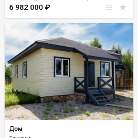
строительства! Продажа или обмен на вашу квартиру с
6 982 000 ₽
доплатой (trade-in). Полностью благоустроенный дом,
расположен в СНТ Култукский . Дом: Планировка: 3
раздельные спальни, кухня-гостиная с панорамным окном и
выходом на террасу, санузел. Монолитная плита, проведён
тёплый водяной пол. Бойлерное оборудование. Центральное
холодное водоснабжение. Канализация - септик. Санфаянс,
водонагреватель. Натяжные потолки. Утеплённый фундамент,
эстетичные карнизы. Земельный участок: Ровный и
солнечный. Отличное местоположение, рядом с лесом, в паре
минут от федеральной трассы. Отличные соседи. Прочее:
Документы готовы к продаже, собственник один, подходит
любая форма расчёта. Помощь в оформлении ипотеки,
помощь с отказными заявками, полное юридическое
сопровождение, работа с семейным сертификатом,
материнским семейным капиталом и другими формами
расчёта, гарантия безопасности. Работаем со всеми банками,
являемся партнёрами Сбербанка, мебельных и транспортных
компаний, сократим ваши расходы при переезде! АН Гарант ,
на рынке недвижимости с 2005 года. С нами ипотека выгоднее!
Дом