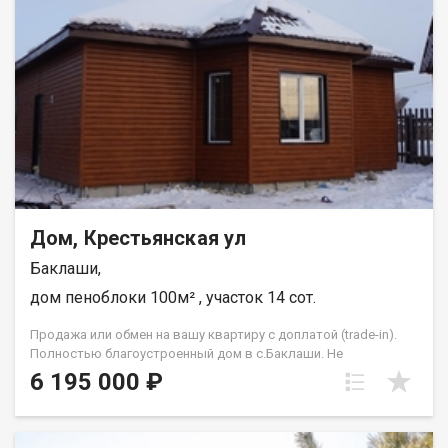
инфраструктура, есть школа, садик, автобусы ездят по
расписанию. с.Баклаши граничит с г.Шелехов, имеет 3 выезда
в г.Иркутск. Через Шелехов, через с.Смоленщина и через
объездную дорогу на Ново-Ленино. Прочее: Помощь в
оформлении ипотеки, помощь с отказными заявками, полное
юридическое сопровождение, работа с семейным
сертификатом, материнским семейным капиталом и другими
формами расчёта, гарантия безопасности. Помогаем с
первоначальным взносом! АН Гарант , на рынке
недвижимости с 2005 года. С нами ипотека выгоднее!
Дом, Крестьянская ул
Баклаши,
дом пеноблоки 100м² , участок 14 сот.
Продажа или обмен на вашу квартиру с доплатой (trade-in).
Полностью благоустроенный дом в с.Баклаши. Не
подтопляемый участок. Дом: Планировка: 3 раздельные
6 195 000 ₽
спальни, кухня-гостиная, санузел. Монолитная плита,
проведён тёплый водяной пол. Бойлерное оборудование.
Водоснабжение - скважина. Канализация - септик. Санфаянс,