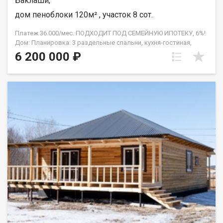
Баклаши,
дом пеноблоки 120м² , участок 8 сот.
Платеж 36.000/мес. ПОДХОДИТ ПОД СЕМЕЙНУЮ ИПОТЕКУ, 6%!
Дом: Планировка: 3 раздельные спальни, кухня-гостиная,
санузел. Монолитная плита, проведён тёплый водяной пол.
6 200 000 ₽
Бойлерное оборудование. Центральное холодное
водоснабжение. Канализация - септик. Санфаянс,
водонагреватель. Наружная и внутренняя отделка. Натяжные
потолки. Утеплённый фундамент. Земельный участок: Ровный
и солнечный участок, площадь - 8 соток. Хорошее
местоположение. Отличные соседи. Категория земель земли
населённых пунктов. Вид разрешенного использования ИЖС.
Развитая инфраструктура, есть школа, садик, автобусы ездят
по расписанию. с.Баклаши граничит с г.Шелехов, имеет 3
выезда в г.Иркутск. Через Шелехов, через с.Смоленщина и
через объездную дорогу на Ново-Ленино. Прочее: Помощь в
оформлении ипотеки, помощь с отказными заявками, полное
юридическое сопровождение, работа с семейным
сертификатом, материнским семейным капиталом и другими
формами расчёта, гарантия безопасности. Помогаем с
первоначальным взносом! АН Гарант , на рынке
недвижимости с 2005 года. С нами ипотека выгоднее!