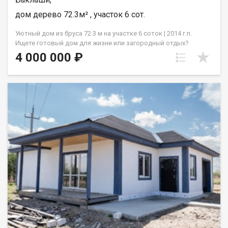
дом дерево 72.3м² , участок 6 сот.
Уютный дом из бруса 72.3 м на участке 6 соток | 2014 г.п.
Ищете готовый дом для жизни или загородный отдых?
Предлагаем ваш идеальный вариант! Одноэтажный дом из
4 000 000 ₽
натурального бруса 2014 года постройки. Светлый, тёплый и
полностью готовый к заселению. Косметический ремонт
выполнен аккуратно, всё чисто и ухожено. Планировка и
площадь: Общая площадь: 72.3 м 3 изолированные комнаты
Просторная кухня-гостиная Санузел Уютная терраса для
отдыха, утреннего кофе или семейных вечеров Коммуникации
и комфорт: Центральное водоснабжение Электрическое
отопление (современное, безопасное, удобное в управлении)
Подготовлено для подключения кабельного/цифрового ТВ
Дом тёплый, пригоден для проживания в любой сезон
Участок: 6 соток земли Ровный, ухоженный, с большим
потенциалом для ландшафтного дизайна, зоны барбекю,
теплицы или детской площадки Преимущества: Дом 2014 года
постройки современная планировка и надёжные материалы
Минимум вложений: заезжай и живи Тихое расположение,
свежий воздух, хорошая транспортная доступность (при
необходимости укажите район/населённый пункт) Все
документы в порядке, быстрая сделка Полную информацию и