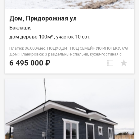
Дом, Придорожная ул
Баклаши,
дом дерево 100м² , участок 10 сот.
Платеж 36.000/мес. ПОДХОДИТ ПОД СЕМЕЙНУЮ ИПОТЕКУ, 6%!
Дом: Планировка: 3 раздельные спальни, кухня-гостиная с
панорамным окном и выходом на террасу, техническое
6 495 000 ₽
помещение, санузел. Монолитная плита, проведён тёплый
водяной пол. Бойлерное оборудование. Центральное
холодное водоснабжение. Канализация - септик. Санфаянс,
водонагреватель. Натяжные потолки. Напольное покрытие -
ламинат, в сануле плитка. Утеплённый фундамент. Земельный
участок: Ровный, просторный и солнечный участок, площадь -
10 соток. Отличное местоположение, в черте города, рядом с
асфальтом. Отличные соседи. Категория земель земли
населённых пунктов. Вид разрешенного использования ИЖС.
Развитая инфраструктура, есть школа, садик, автобусы ездят
по расписанию. с.Баклаши граничит с г.Шелехов, имеет 3
выезда в г.Иркутск. Через Шелехов, через с.Смоленщина и
через объездную дорогу на Ново-Ленино. Прочее: Помощь в