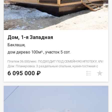
оформлении ипотеки, помощь с отказными заявками, полное
юридическое сопровождение, работа с семейным
сертификатом, материнским семейным капиталом и другими
формами расчёта, гарантия безопасности. Помогаем с
первоначальным взносом! АН Гарант , на рынке
недвижимости с 2005 года. С нами ипотека выгоднее!
Дом, 1-я Западная
Баклаши,
дом дерево 100м² , участок 5 сот.
Платеж 36.000/мес. ПОДХОДИТ ПОД СЕМЕЙНУЮ ИПОТЕКУ, 6%!
Дом: Планировка: 3 раздельные спальни, кухня-гостиная с
панорамным окном и выходом на террасу, техническое
6 095 000 ₽
помещение, санузел. Монолитная плита, проведён тёплый
водяной пол. Бойлерное оборудование. Центральное
холодное водоснабжение. Канализация - септик. Санфаянс,
водонагреватель. Натяжные потолки. Утеплённый фундамент.
Земельный участок: Ровный и солнечный участок, площадь - 5
соток. Отличное местоположение, в черте города. Отличные
соседи. Категория земель земли населённых пунктов. Вид
разрешенного использования ИЖС. Развитая