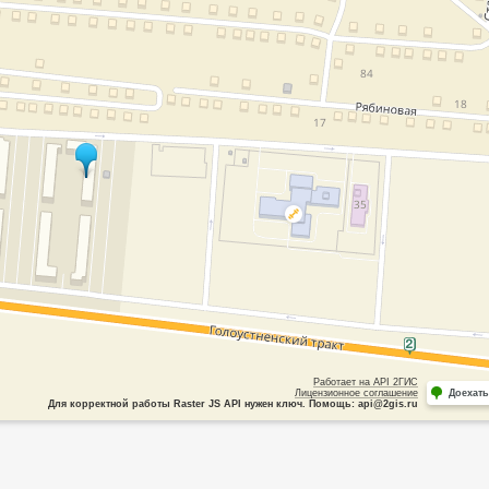
Работает на API 2ГИС
Лицензионное соглашение
Доехать
Для корректной работы Raster JS API нужен ключ. Помощь: api@2gis.ru