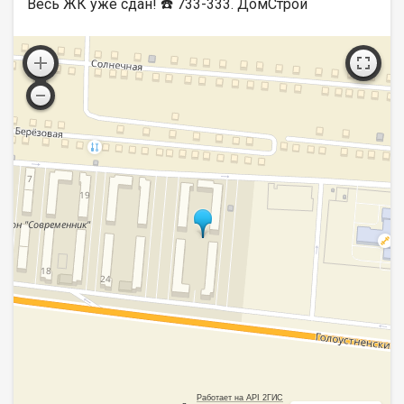
Весь ЖК уже сдан! ☎️ 733-333. ДомСтрой
Работает на API 2ГИС