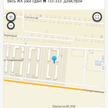
Весь ЖК уже сдан! ☎️ 733-333. ДомСтрой
Работает на API 2ГИС