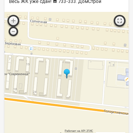
Весь ЖК уже сдан! ☎️ 733-333. ДомСтрой
Работает на API 2ГИС