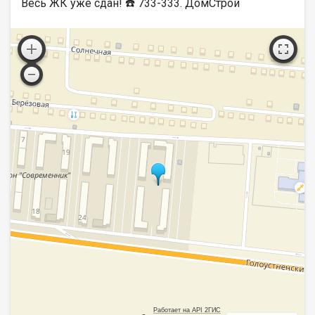
Весь ЖК уже сдан! ☎️ 733-333. ДомСтрой
Работает на API 2ГИС