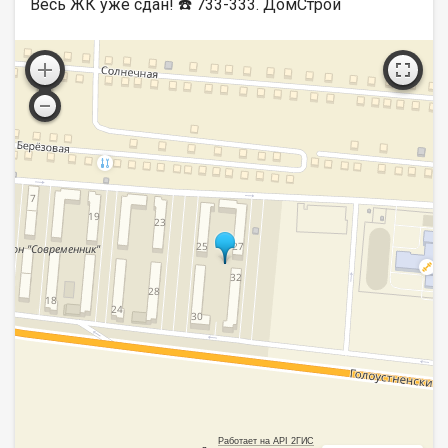
Весь ЖК уже сдан! ☎️ 733-333. ДомСтрой
Работает на API 2ГИС