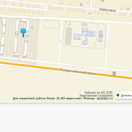
Работает на API 2ГИС
Лицензионное соглашение
Доехать
Для корректной работы Raster JS API нужен ключ. Помощь: api@2gis.ru