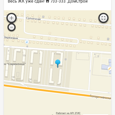
Весь ЖК уже сдан! ☎️ 733-333. ДомСтрой
Работает на API 2ГИС