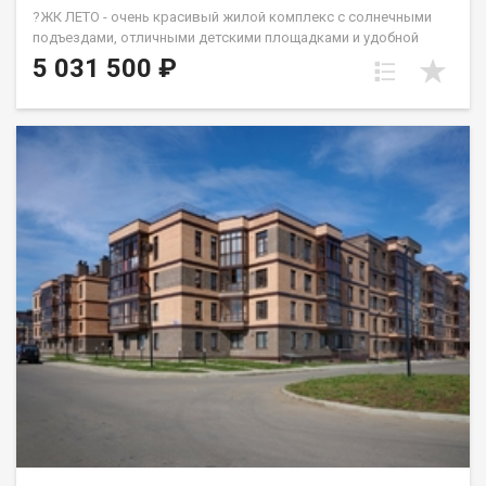
?ЖК ЛЕТО - очень красивый жилой комплекс с солнечными
подъездами, отличными детскими площадками и удобной
инфраструктурой. ☝️Более 10 видов планировок и Вы
5 031 500 ₽
сможете подобрать квартиру любой площади от небольшой
однокомнатной - 33,67 кв. м. до большой двухкомнатной -
79,31 кв.м. Есть трехкомнатные квартиры от 64 кв. метров.
Все квартиры свободной планировки, в получистовой
отделке. ? Каждому покупателю дизайн – проект в подарок!
Весь ЖК уже сдан! ☎️ 733-333. ДомСтрой