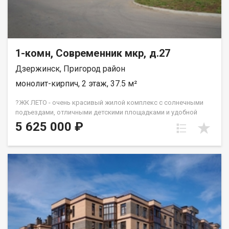
1-комн, Современник мкр, д.27
Дзержинск, Пригород район
монолит-кирпич, 2 этаж, 37.5 м²
?ЖК ЛЕТО - очень красивый жилой комплекс с солнечными
подъездами, отличными детскими площадками и удобной
инфраструктурой. ☝️Более 10 видов планировок и Вы
5 625 000 ₽
сможете подобрать квартиру любой площади от небольшой
однокомнатной - 33,67 кв. м. до большой двухкомнатной -
79,31 кв.м. Есть трехкомнатные квартиры от 64 кв. метров.
Все квартиры свободной планировки, в получистовой
отделке. ? Каждому покупателю дизайн – проект в подарок!
Весь ЖК уже сдан! ☎️ 733-333. ДомСтрой