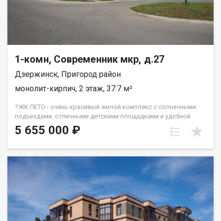
1-комн, Современник мкр, д.27
Дзержинск, Пригород район
монолит-кирпич, 2 этаж, 37.7 м²
?ЖК ЛЕТО - очень красивый жилой комплекс с солнечными
подъездами, отличными детскими площадками и удобной
инфраструктурой. ☝️Более 10 видов планировок и Вы
5 655 000 ₽
сможете подобрать квартиру любой площади от небольшой
однокомнатной - 33,67 кв. м. до большой двухкомнатной -
79,31 кв.м. Есть трехкомнатные квартиры от 64 кв. метров.
Все квартиры свободной планировки, в получистовой
отделке. ? Каждому покупателю дизайн – проект в подарок!
Весь ЖК уже сдан! ☎️ 733-333. ДомСтрой