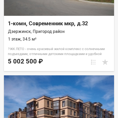
1-комн, Современник мкр, д.32
Дзержинск, Пригород район
1 этаж, 34.5 м²
?ЖК ЛЕТО - очень красивый жилой комплекс с солнечными
подъездами, отличными детскими площадками и удобной
инфраструктурой. ☝️Более 10 видов планировок и Вы
5 002 500 ₽
сможете подобрать квартиру любой площади от небольшой
однокомнатной - 33,67 кв. м. до большой двухкомнатной -
79,31 кв.м. Есть трехкомнатные квартиры от 64 кв. метров.
Все квартиры свободной планировки, в получистовой
отделке. ? Каждому покупателю дизайн – проект в подарок!
Весь ЖК уже сдан! ☎️ 733-333. ДомСтрой