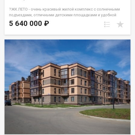
?ЖК ЛЕТО - очень красивый жилой комплекс с солнечными
подъездами, отличными детскими площадками и удобной
инфраструктурой. ☝️Более 10 видов планировок и Вы
5 640 000 ₽
сможете подобрать квартиру любой площади от небольшой
однокомнатной - 33,67 кв. м. до большой двухкомнатной -
79,31 кв.м. Есть трехкомнатные квартиры от 64 кв. метров.
Все квартиры свободной планировки, в получистовой
отделке. ? Каждому покупателю дизайн – проект в подарок!
Весь ЖК уже сдан! ☎️ 733-333. ДомСтрой