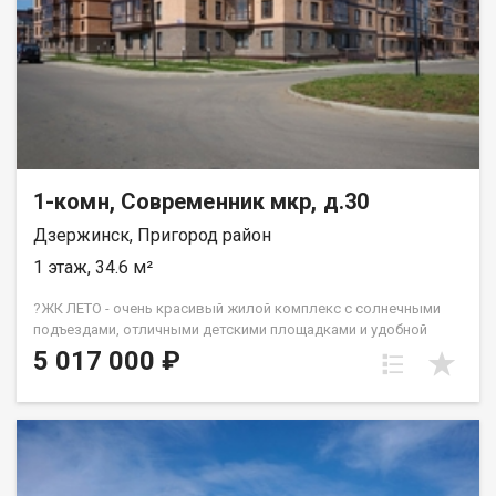
1-комн, Современник мкр, д.30
Дзержинск, Пригород район
1 этаж, 34.6 м²
?ЖК ЛЕТО - очень красивый жилой комплекс с солнечными
подъездами, отличными детскими площадками и удобной
инфраструктурой. ☝️Более 10 видов планировок и Вы
5 017 000 ₽
сможете подобрать квартиру любой площади от небольшой
однокомнатной - 33,67 кв. м. до большой двухкомнатной -
79,31 кв.м. Есть трехкомнатные квартиры от 64 кв. метров.
Все квартиры свободной планировки, в получистовой
отделке. ? Каждому покупателю дизайн – проект в подарок!
Весь ЖК уже сдан! ☎️ 733-333. ДомСтрой