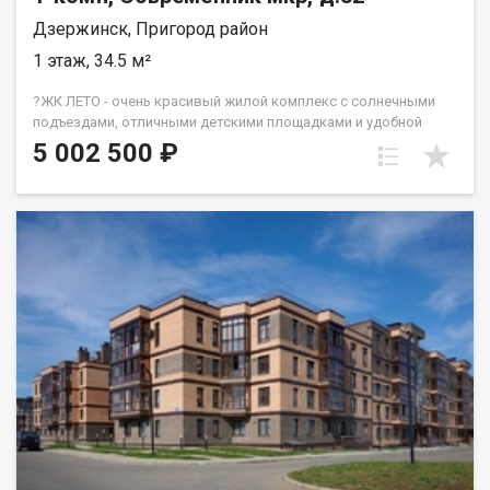
Дзержинск, Пригород район
1 этаж, 34.5 м²
?ЖК ЛЕТО - очень красивый жилой комплекс с солнечными
подъездами, отличными детскими площадками и удобной
инфраструктурой. ☝️Более 10 видов планировок и Вы
5 002 500 ₽
сможете подобрать квартиру любой площади от небольшой
однокомнатной - 33,67 кв. м. до большой двухкомнатной -
79,31 кв.м. Есть трехкомнатные квартиры от 64 кв. метров.
Все квартиры свободной планировки, в получистовой
отделке. ? Каждому покупателю дизайн – проект в подарок!
Весь ЖК уже сдан! ☎️ 733-333. ДомСтрой