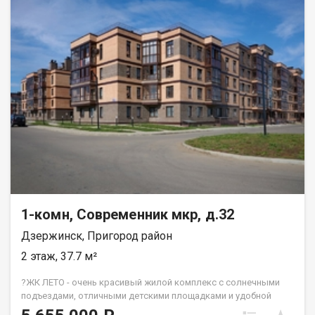
Весь ЖК уже сдан! ☎️ 733-333. ДомСтрой
1-комн, Современник мкр, д.32
Дзержинск, Пригород район
2 этаж, 37.7 м²
?ЖК ЛЕТО - очень красивый жилой комплекс с солнечными
подъездами, отличными детскими площадками и удобной
инфраструктурой. ☝️Более 10 видов планировок и Вы