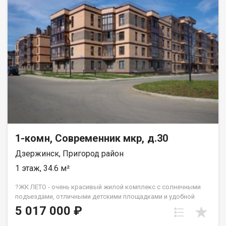
1-комн, Современник мкр, д.30
Дзержинск, Пригород район
1 этаж, 34.6 м²
?ЖК ЛЕТО - очень красивый жилой комплекс с солнечными
подъездами, отличными детскими площадками и удобной
инфраструктурой. ☝️Более 10 видов планировок и Вы
5 017 000 ₽
сможете подобрать квартиру любой площади от небольшой
однокомнатной - 33,67 кв. м. до большой двухкомнатной -