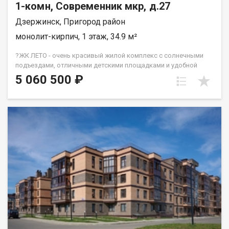
1-комн, Современник мкр, д.27
Дзержинск, Пригород район
монолит-кирпич, 1 этаж, 34.9 м²
?ЖК ЛЕТО - очень красивый жилой комплекс с солнечными
подъездами, отличными детскими площадками и удобной
инфраструктурой. ☝️Более 10 видов планировок и Вы
5 060 500 ₽
сможете подобрать квартиру любой площади от небольшой
однокомнатной - 33,67 кв. м. до большой двухкомнатной -
79,31 кв.м. Есть трехкомнатные квартиры от 64 кв. метров.
Все квартиры свободной планировки, в получистовой
отделке. ? Каждому покупателю дизайн – проект в подарок!
Весь ЖК уже сдан! ☎️ 733-333. ДомСтрой