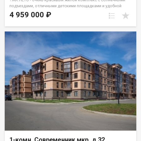
подъездами, отличными детскими площадками и удобной
инфраструктурой. ☝️Более 10 видов планировок и Вы
4 959 000 ₽
сможете подобрать квартиру любой площади от небольшой
однокомнатной - 33,67 кв. м. до большой двухкомнатной -
79,31 кв.м. Есть трехкомнатные квартиры от 64 кв. метров.
Все квартиры свободной планировки, в получистовой
отделке. ? Каждому покупателю дизайн – проект в подарок!
Весь ЖК уже сдан! ☎️ 733-333. ДомСтрой
1-комн, Современник мкр, д.32