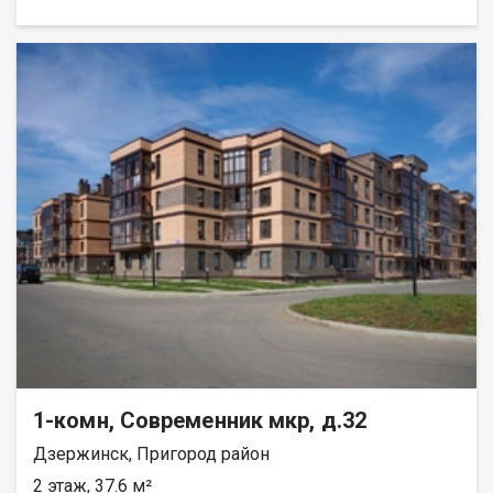
однокомнатной - 33,67 кв. м. до большой двухкомнатной -
79,31 кв.м. Есть трехкомнатные квартиры от 64 кв. метров.
Все квартиры свободной планировки, в получистовой
отделке. ? Каждому покупателю дизайн – проект в подарок!
Весь ЖК уже сдан! ☎️ 733-333. ДомСтрой
1-комн, Современник мкр, д.32
Дзержинск, Пригород район
2 этаж, 37.6 м²