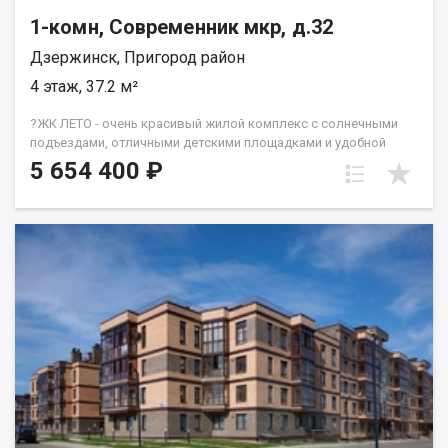
1-комн, Современник мкр, д.32
Дзержинск, Пригород район
4 этаж, 37.2 м²
?ЖК ЛЕТО - очень красивый жилой комплекс с солнечными
подъездами, отличными детскими площадками и удобной
инфраструктурой. ☝️Более 10 видов планировок и Вы
5 654 400 ₽
сможете подобрать квартиру любой площади от небольшой
однокомнатной - 33,67 кв. м. до большой двухкомнатной -
79,31 кв.м. Есть трехкомнатные квартиры от 64 кв. метров.
Все квартиры свободной планировки, в получистовой
отделке. ? Каждому покупателю дизайн – проект в подарок!
Весь ЖК уже сдан! ☎️ 733-333. ДомСтрой