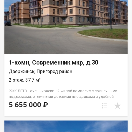
1-комн, Современник мкр, д.30
Дзержинск, Пригород район
2 этаж, 37.7 м²
?ЖК ЛЕТО - очень красивый жилой комплекс с солнечными
подъездами, отличными детскими площадками и удобной
инфраструктурой. ☝️Более 10 видов планировок и Вы
5 655 000 ₽
сможете подобрать квартиру любой площади от небольшой
однокомнатной - 33,67 кв. м. до большой двухкомнатной -
79,31 кв.м. Есть трехкомнатные квартиры от 64 кв. метров.
Все квартиры свободной планировки, в получистовой
отделке. ? Каждому покупателю дизайн – проект в подарок!