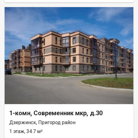
79,31 кв.м. Есть трехкомнатные квартиры от 64 кв. метров.
Все квартиры свободной планировки, в получистовой
отделке. ? Каждому покупателю дизайн – проект в подарок!
Весь ЖК уже сдан! ☎️ 733-333. ДомСтрой
1-комн, Современник мкр, д.30
Дзержинск, Пригород район
1 этаж, 34.7 м²