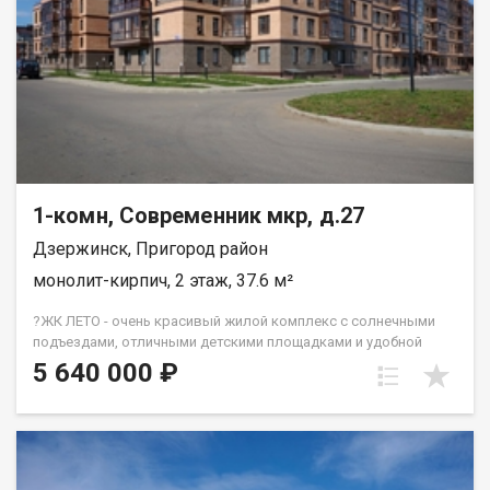
1-комн, Современник мкр, д.27
Дзержинск, Пригород район
монолит-кирпич, 2 этаж, 37.6 м²
?ЖК ЛЕТО - очень красивый жилой комплекс с солнечными
подъездами, отличными детскими площадками и удобной
инфраструктурой. ☝️Более 10 видов планировок и Вы
5 640 000 ₽
сможете подобрать квартиру любой площади от небольшой
однокомнатной - 33,67 кв. м. до большой двухкомнатной -
79,31 кв.м. Есть трехкомнатные квартиры от 64 кв. метров.
Все квартиры свободной планировки, в получистовой
отделке. ? Каждому покупателю дизайн – проект в подарок!
Весь ЖК уже сдан! ☎️ 733-333. ДомСтрой