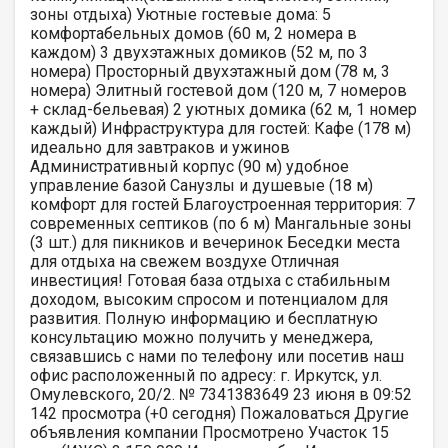
зоны отдыха) Уютные гостевые дома: 5
комфортабельных домов (60 м, 2 номера в
каждом) 3 двухэтажных домиков (52 м, по 3
номера) Просторный двухэтажный дом (78 м, 3
номера) Элитный гостевой дом (120 м, 7 номеров
+ склад-бельевая) 2 уютных домика (62 м, 1 номер
каждый) Инфраструктура для гостей: Кафе (178 м)
идеально для завтраков и ужинов
Административный корпус (90 м) удобное
управление базой Санузлы и душевые (18 м)
комфорт для гостей Благоустроенная территория: 7
современных септиков (по 6 м) Мангальные зоны
(3 шт.) для пикников и вечеринок Беседки места
для отдыха на свежем воздухе Отличная
инвестиция! Готовая база отдыха с стабильным
доходом, высоким спросом и потенциалом для
развития. Полную информацию и бесплатную
консультацию можно получить у менеджера,
связавшись с нами по телефону или посетив наш
офис расположенный по адресу: г. Иркутск, ул.
Омулевского, 20/2. № 7341383649 23 июня в 09:52
142 просмотра (+0 сегодня) Пожаловаться Другие
объявления компании Просмотрено Участок 15