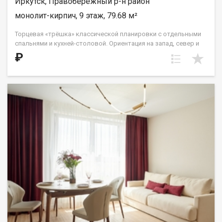
Иркутск, Правобережный р-н район
монолит-кирпич, 9 этаж, 79.68 м²
Торцевая «трёшка» классической планировки с отдельными
спальнями и кухней-столовой. Ориентация на запад, север и
восток. Окна выходят на улицу Култукскую, с верхних этажей
₽
открываются изумительные виды на исторический центр
города. В квартире два санузла: в прихожей и в центре
квартиры. Жилые комнаты имеют правильную
прямоугольную форму, в одной из спален — угловое окно.
Площадь гостиной позволит её функционально зонировать,
чтобы всем членам семьи нашлось место для вечернего
отдыха. Для очень больших семей технически возможно
объединение квартиры с соседней планировкой 3Г. ООО СЗ
«ДЕСС-Инвест» (Группа строительных компаний «Восток
Центр Иркутск»)