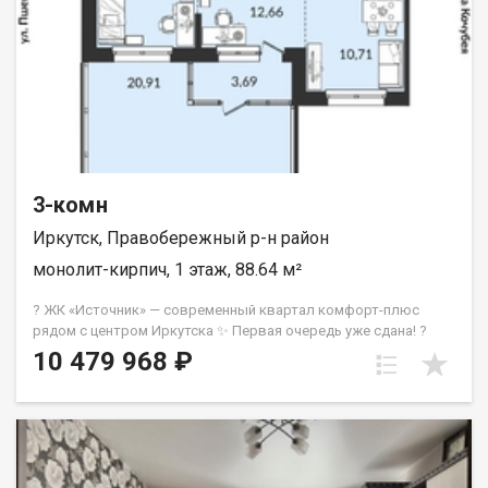
инфраструктурой. В шаговой доступности: Школы и детские
сады; Супермаркеты и остановки общественного транспорта;
Ледовый дворец Байкал и Айсберг ; ИрНИТУ (Политех)
обеспечит стабильный спрос на аренду. Юридическая
чистота: 4 взрослых собственника; Документы полностью
готовы к сделке; БЕЗ обременений и долгов. Рядом: ул. Старо-
Кузьмихинская, Академическая, мкр-он Энергетиков,
Безбокова Звоните прямо сейчас и записывайтесь на
просмотр!
3-комн
Иркутск, Правобережный р-н район
монолит-кирпич, 1 этаж, 88.64 м²
? ЖК «Источник» — современный квартал комфорт-плюс
рядом с центром Иркутска ✨ Первая очередь уже сдана! ?
Ключи можно получить в день сделки и сразу приступать к
10 479 968 ₽
ремонту. ?‍?‍?‍? Доступна покупка по семейной ипотеке.
━━━━━━━━━━━━━━━━━━ ? «Источник» — место, где хочется
жить Современная архитектура в природных оттенках,
стильная подсветка фасадов, уютные дворы и продуманное
благоустройство создают комфортную атмосферу для жизни
всей семьи. ? Территория для отдыха и безопасности ✅