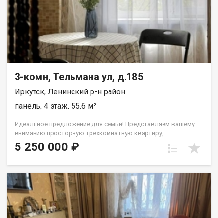
3-комн, Тельмана ул, д.185
Иркутск, Ленинский р-н район
панель, 4 этаж, 55.6 м²
Идеальное предложение для семьи! Представляем вашему
вниманию просторную трехкомнатную квартиру,
расположенную на комфортном 4 этаже 5-этажного
5 250 000 ₽
панельного дома по адресу: г. Иркутск, ул. Тельмана, 185.
Квартира в жилом состоянии, отличная основа для
воплощения ваших дизайнерских идей легкий косметический
ремонт позволит создать дом вашей мечты. Планировка:
Удобный коридор, две изолированные жилые комнаты и
просторная проходная гостиная создают функциональное
пространство для жизни. Раздельный санузел и отдельная
кухня добавляют комфорта. На окнах установлены