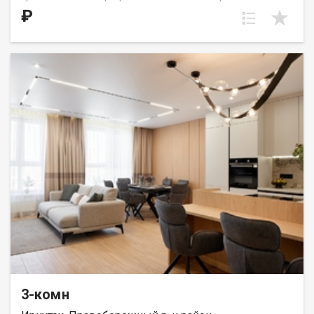
угловое расположение с видом на восток. Холл имеет место
₽
для шкафа-купе. Два санузла общей площадью более 8 кв.м.
Линия кухни удобно утоплена в нишу у стены, поэтому для
гостиной/столовой останется большое и светлое
пространство для отдыха и вечерних посиделок. Жилые
комнаты правильной формы, одна из них имеет возможность
отгородить гардеробное помещение. В одной из спален —
красивое угловое окно. Из квартиры прекрасно
просматривается и двор, и улица Култукская. С верхних
этажей открываются чудесные виды на Плишкинский лес и
православные храмы. ШОУРУМ – демонстрационная
квартира с готовым ремонтом и обстановкой, где можно
«примерить» жилье на себя. В шоуруме проще понять,
достаточно ли будет места и комфорта для вашего
жизненного сценария. Запишитесь на просмотр по тел. (3952)
22-77-77 и лично оцените качество наших проектов. ООО СЗ
«ДЕСС-Инвест» (Группа строительных компаний «Восток
Центр Иркутск»)
3-комн