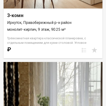
3-комн
Иркутск, Правобережный р-н район
монолит-кирпич, 9 этаж, 90.25 м²
Трёхкомнатная квартира классической планировки, с
отдельным помещением для кухни-столовой. Угловое
расположение окон на три стороны: восток, юг и запад
₽
обеспечат вашу семью большим количеством солнечного
света в течение дня. Санузлы расположены справа и слева от
прихожей, в которой предусмотрено место для установки
шкафа-купе. Комнаты прямоугольной формы, что обеспечит
воплощение в жизнь ваших задумок любой сложности в
дизайне. На верхних этажах (с 16-го по 19-й) планировка
расширяет возможности благодаря одной или двум террасам
с видами на ул. Советская. ООО СЗ «ДЕСС-Инвест» (Группа
строительных компаний «Восток Центр Иркутск»)