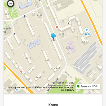
Работает на API 2ГИС
Лицензионное соглашение
Доехать с 2ГИС
Для корректной работы Raster JS API нужен ключ. Помощь:
api@2gis.ru
Юлия