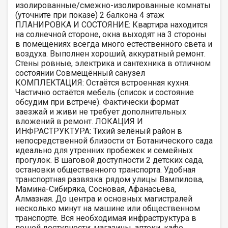
изолированные/смежно-изолированные комнаты
(уточните при показе) 2 балкона 4 этаж
ПЛАНИРОВКА И СОСТОЯНИЕ: Квартира находится
на солнечной стороне, окна выходят на 3 стороны
в помещениях всегда много естественного света и
воздуха. Выполнен хороший, аккуратный ремонт.
Стены ровные, электрика и сантехника в отличном
состоянии Совмещённый санузел
КОМПЛЕКТАЦИЯ: Остаётся встроенная кухня.
Частично остаётся мебель (список и состояние
обсудим при встрече). Фактически формат
заезжай и живи не требует дополнительных
вложений в ремонт. ЛОКАЦИЯ И
ИНФРАСТРУКТУРА: Тихий зелёный район в
непосредственной близости от Ботанического сада
идеально для утренних пробежек и семейных
прогулок. В шаговой доступности 2 детских сада,
остановки общественного транспорта. Удобная
транспортная развязка: рядом улицы Вампилова,
Мамина-Сибиряка, Сосновая, Афанасьева,
Алмазная. До центра и основных магистралей
несколько минут на машине или общественном
транспорте. Вся необходимая инфраструктура в
пешей доступности: магазины, аптеки, кафе,