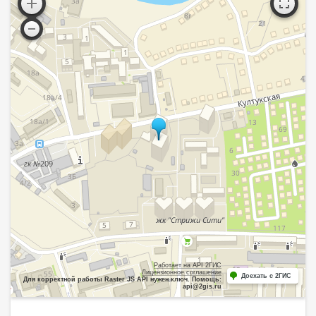
Работает на API 2ГИС
Лицензионное соглашение
Доехать с 2ГИС
Для корректной работы Raster JS API нужен ключ. Помощь:
api@2gis.ru