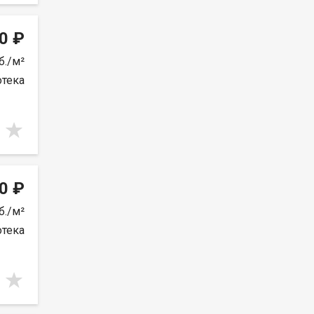
0 ₽
б./м²
отека
0 ₽
б./м²
отека