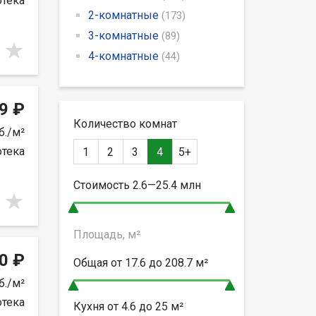
отека
2-комнатные
(173)
3-комнатные
(89)
4-комнатные
(44)
9 ₽
Количество комнат
б./м²
отека
1
2
3
4
5+
Стоимость
2.6—25.4
млн
Площадь, м²
0 ₽
Общая от
17.6 до 208.7
м²
б./м²
отека
Кухня от
4.6 до 25
м²