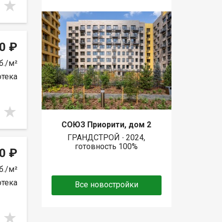
0 ₽
б./м²
отека
СОЮЗ Приорити, дом 2
ГРАНДСТРОЙ ∙ 2024,
готовность 100%
0 ₽
б./м²
отека
Все новостройки