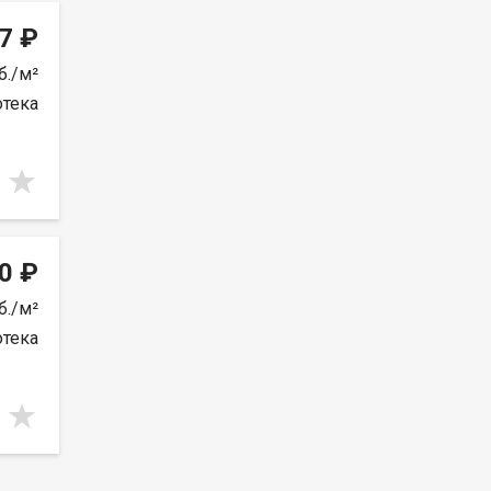
7 ₽
б./м²
отека
0 ₽
б./м²
отека