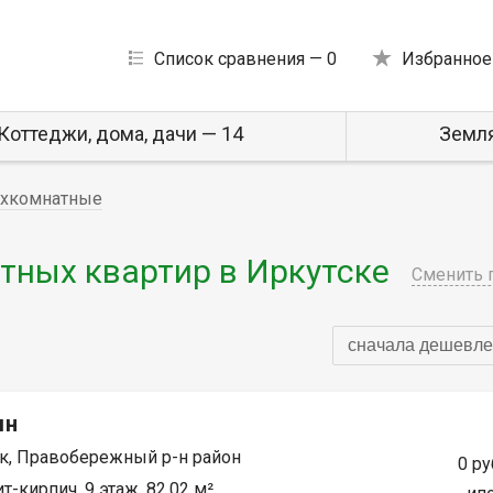
Список сравнения —
0
Избранное
Коттеджи, дома, дачи — 14
Земля
хкомнатные
ных квартир в Иркутске
Сменить 
сначала дешевле
мн
к, Правобережный р-н район
0 ру
т-кирпич, 9 этаж, 82.02 м²