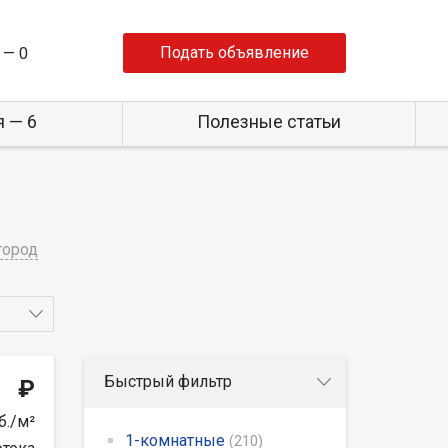
Подать объявление
 —
0
 — 6
Полезные статьи
город
Быстрый фильтр
₽
б./м²
1-комнатные
(210)