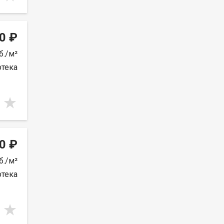
0 ₽
б./м²
отека
0 ₽
б./м²
отека