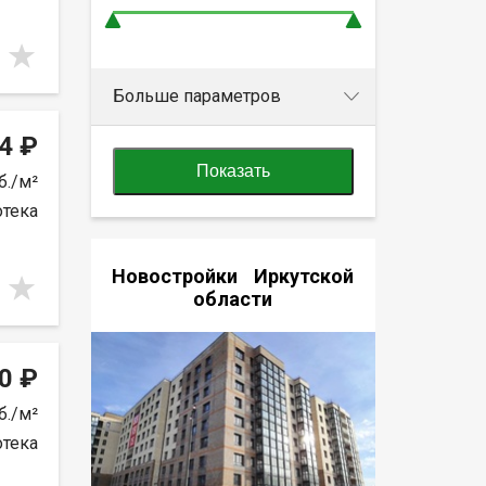
Больше параметров
4 ₽
Показать
б./м²
отека
Новостройки Иркутской
области
0 ₽
б./м²
отека