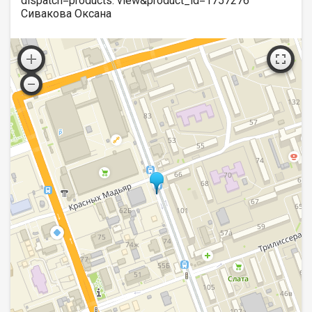
dispatch=products. view&product_id=1757276
Сивакова Оксана