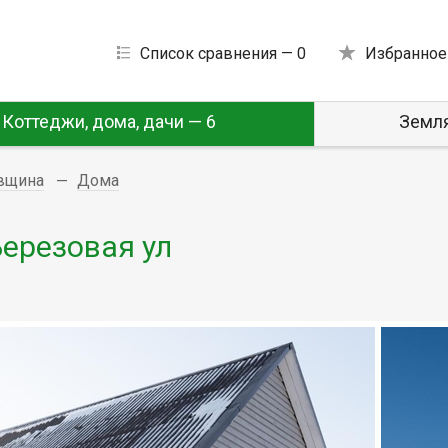
Список сравнения —
0
Избранное
Коттеджи, дома, дачи — 6
Земля
овщина
Дома
Березовая ул