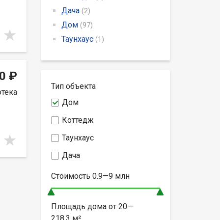
Дача
(2)
Дом
(97)
Таунхаус
(1)
0 ₽
Тип объекта
отека
Дом
Коттедж
Таунхаус
Дача
Стоимость
0.9—9
млн
Площадь дома от
20—
218.3
м²