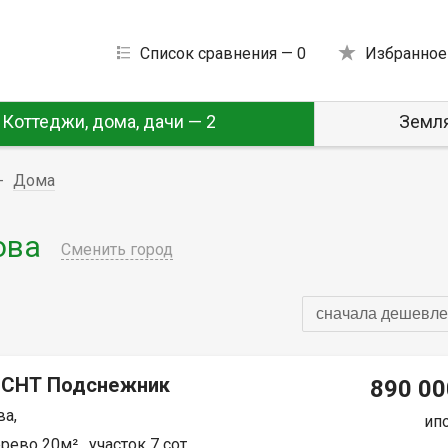
Список сравнения —
0
Избранное
Коттеджи, дома, дачи — 2
Земля
Дома
ова
Сменить город
сначала дешевле
 СНТ Подснежник
890 00
а,
ип
рево 20м² , участок 7 сот.