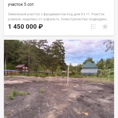
участок 5 сот.
Земельный участок с фундаментом под дом 9 х 11. Участок
ровный, недалеко от асфальта. Элекстричество подведено,
установлен септик, есть разрешение на врезку центрального
1 450 000 ₽
водоснабжения.(установлен кран в колодце) Есть
разрешение на строительство. Участок огорожен забором.
Рядом есть магазины, остановка общественного транспорта,
школа, ПВЗ. Ольга