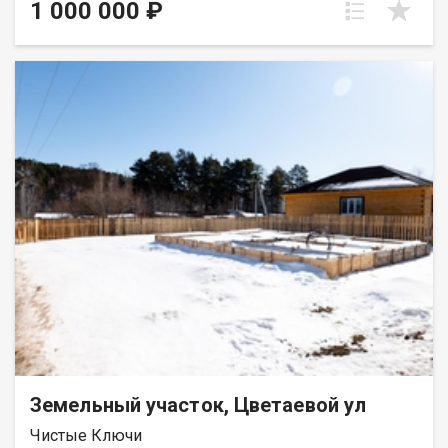
индивидуальное жилищное строительство (ИЖС) Участок
1 000 000 ₽
ровный, просторный - 34 сотки свободы для вашего будущего
дома, бани, сада, террасы и всего, что вы давно хотели
создать для себя и семьи. Всего 3 минуты пешком до
водохранилища Урик - живописного природного места для
отдыха и рыбалки. Скважина, Электричество На участке есть
небольшой домик - можно пользоваться во время
строительства нового дома. Возможна продажа части
участка. Хороший подьезд. Район активно развивается и
застраивается современными красивыми домами.
Инфраструктура растёт, земля в этом направлении стабильно
дорожает - отличное вложение. Тишина, вода, красивый
пейзаж и ощущение загородной жизни без суеты города. Это
место подойдёт тем, кто хочет жить ближе к природе, но при
этом в перспективном развивающемся районе. Рядом: Урик,
Александровский тракт, грановщина, Столбова Звоните или
пишите, чтобы записаться на просмотр. Оформляем ипотеку
на лучших условиях. Доступен трейд-ин вашей недвижимости.
Земельный участок, Цветаевой ул
Чистые Ключи