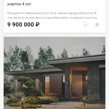
участок 4 сот.
Продается земельный участок в самом сердце Иркутска! А
так же есть возможность приобретения соседнего участка-
9.4 сотки Адрес: ул. Кожова, 46 Площадь: 4,13 сотки
9 900 000 ₽
Расположение: центр города шаговая доступность до всех
ключевых объектов! Прекрасная возможность приобрести
землю в историческом центре Иркутска! Участок находится в
живописном и благоустроенном районе: в 5 минутах ходьбы
Музыкальный театр, рядом уютные кафе, популярные
рестораны и крупные торговые центры, в нескольких минутах
большой городской парк для прогулок и отдыха, окружён
жилыми кварталами с развитой инфраструктурой. Идеально
подойдёт для апартаментов, коммерческого объекта или
благоустройства под уютный городской оазис. Все
коммуникации в шаговой доступности. Уникальное
предложение для тех, кто ценит удобство, престиж и комфорт
городской жизни! Звоните расскажу подробнее и организую
просмотр! Полная информация и бесплатная консультация у
менеджера, связавшись по телефону или посетив наш офис
расположенный по адресу: г. Иркутск, ул. Омулевского, 20/1.