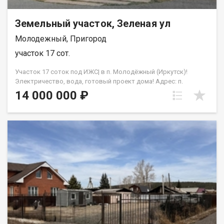
Земельный участок, Зеленая ул
Молодежный, Пригород
участок 17 сот.
Участок 17 соток под ИЖС| в п. Молодёжный (Иркутск)!
Электричество, вода, готовый проект дома! Адрес: п.
Молодёжный, ул. Зелёная, уч. 69 (Байкальский тракт) До
14 000 000 ₽
Иркутска 10 15 минут на авто КЛЮЧЕВЫЕ ПРЕИМУЩЕСТВА:
Коммуникации подведены: Центральное водоснабжение
Электричество есть Готовый проект дома ИДЕАЛЬНОЕ
РАСПОЛОЖЕНИЕ: 5 минут пешком до живописного залива
Рядом: школы, детские сады, ИГАУ, поликлиника, сквер, ДК
Молодёжный В шаговой доступности: кафе, рестораны, ПВЗ,
продуктовые и хозмагазины Чистый воздух и природа в
сочетании с городской инфраструктурой! ДЕТАЛИ УЧАСТКА:
Площадь: 17 соток Категория: Земли населённых пунктов
Разрешённое использование: ИЖС Выполнены все изыскания
Поможем в одобрении ипотеки на выгодных условиях. Есть
услуга Трейд-ин: поможем реализовать ваши объекты
недвижимости, для покупки нового. Полное сопровождение
сделки на всех этапах. УЗНАЙТЕ БОЛЬШЕ! Запишитесь на