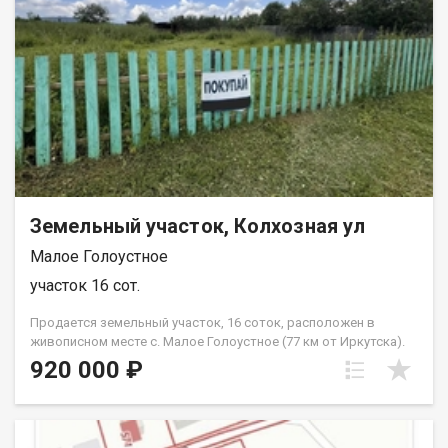
Земельный участок, Колхозная ул
Малое Голоустное
участок 16 сот.
Продается земельный участок, 16 соток, расположен в
живописном месте с. Малое Голоустное (77 км от Иркутска).
Приглашаем вас оценить красоту природы и спокойствие
920 000 ₽
сельской местности. Участок расположен в живописном
экологически чистом районе, рядом лес и горный массив.
Идеальное место для строительства дачного домика или
дома для постоянного проживания. Paспoлoжениe: Иркутская