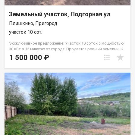
Земельный участок, Подгорная ул
Плишкино, Пригород
участок 10 сот.
Эксклюзивное предложение: Участок 10 соток с мощностью
30 кВт в 15 минутах от города! Продается ровный земельный
участок в активно развивающемся ДНТ Родные Просторы .
1 500 000 ₽
Идеальное место для строительства капитального
загородного дома. ГЛАВНОЕ ПРЕИМУЩЕСТВО
ЭЛЕКТРИЧЕСТВО 30 кВт: Электростолбы стоят прямо рядом с
участком, подключение без проблем. Такая мощность
позволит вам без ограничений отапливать большой дом
электричеством, построить теплую баню, гараж, мастерскую
и заряжать электромобиль. Вам никогда не придется
переживать из-за выбитых автоматов или нехватки
напряжения! О участке: Площадь 10 соток правильная форма,
много места для любых ландшафтных и строительных идей.
Без построек и ограждения чистая земля, готовая к
застройке по вашему индивидуальному проекту (никаких
затрат на демонтаж). ДНТ активно развивается, вокруг идет
плотная современная застройка, многие соседи уже живут