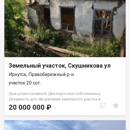
Земельный участок, Скушникова ул
Иркутск, Правобережный р-н
участок 20 сот.
Дом шлакозаливной. Два взрослых собственника.
Документы для оформления земельного участка в
собственность имеются. Подходит для строительства дома
20 000 000 ₽
либо коммерческой застройки. Рядом Китай-город, речной
порт. Из надворных построек старенькая баня, туалет.