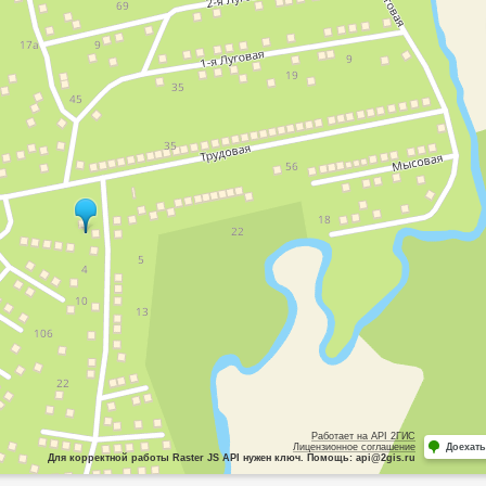
Работает на API 2ГИС
Лицензионное соглашение
Доехать
Для корректной работы Raster JS API нужен ключ. Помощь: api@2gis.ru