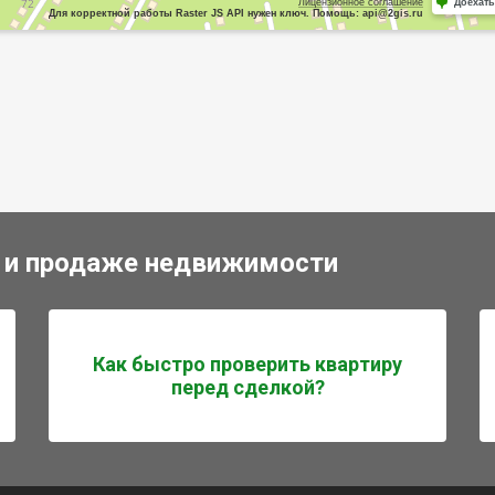
Лицензионное соглашение
Доехать
Для корректной работы Raster JS API нужен ключ. Помощь: api@2gis.ru
 и продаже недвижимости
Как быстро проверить квартиру
перед сделкой?