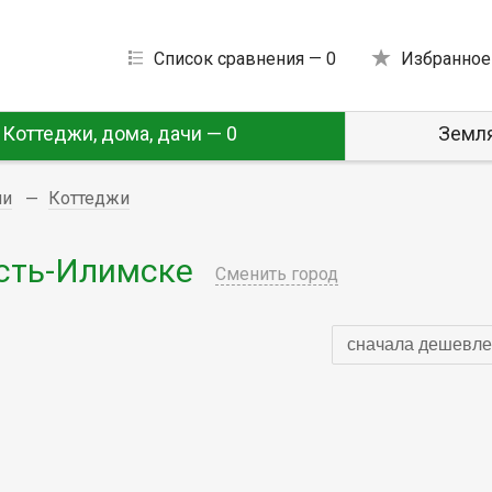
Список сравнения —
0
Избранное
Коттеджи, дома, дачи — 0
Земля
чи
Коттеджи
сть-Илимске
Сменить город
сначала дешевле