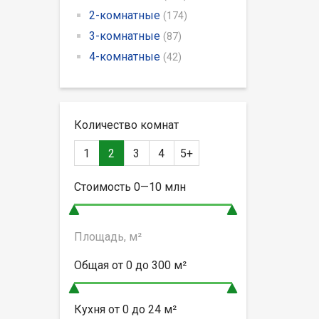
2-комнатные
(174)
3-комнатные
(87)
4-комнатные
(42)
Количество комнат
1
2
3
4
5+
Стоимость
0—10
млн
Площадь, м²
Общая от
0 до 300
м²
Кухня от
0 до 24
м²