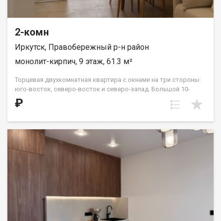
2-комн
Иркутск, Правобережный р-н район
монолит-кирпич, 9 этаж, 61.3 м²
Торцевая двухкомнатная квартира с окнами на три стороны:
юго-восток, северо-восток и северо-запад. Большой 10-
метровый холл прекрасно вместит несколько шкафов-купе
₽
для комфортной организации сезонных вещей. Жилые
комнаты расположены «распашонкой», в центре квартиры —
кухня и гостиная. Два санузла можно разделить на гостевой и
хозяйский или оставить одним большим помещением. В этой
планировке на 15 и 16 этажах в южной спальне есть выход на
террасу с видом во двор и на улицу Советская. ООО СЗ «ДЕСС-
Инвест» (Группа строительных компаний «Восток Центр
Иркутск»)