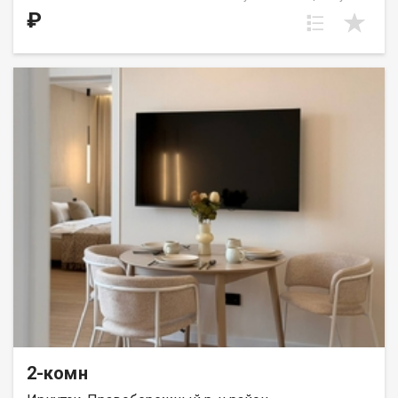
выделена в нишу. Идеальное решение для первого жилья или
₽
в качестве инвестиций. Прекрасно подойдет молодой семье
или одному взрослому человеку. ООО СЗ «ДЕСС-Инвест»
(Группа строительных компаний «Восток Центр Иркутск»)
2-комн