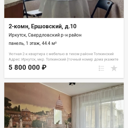
посетив наш офис расположенный по адресу: г. Иркутск, ул.
Омулевского, 20/1.
2-комн, Ершовский, д.10
Иркутск, Свердловский р-н район
панель, 1 этаж, 44.4 м²
Уютная 2-к квартира с мебелью в тихом районе Топкинский
Адрес: Иркутск, мкр. Топкинский (точный номер дома укажите
в параметрах) Параметры: 2-комнатная квартира | 1 этаж |
5 800 000 ₽
Раздельная планировка Идеальный вариант для семьи с
детьми или под сдачу в аренду! О КВАРТИРЕ: Продуманная
планировка: Две изолированные (раздельные) комнаты у
каждого будет свое личное пространство. Состояние:
Выполнен косметический ремонт, квартира очень теплая и
светлая. На полу постелен практичный линолеум. Бонус: При
продаже остается вся мебель! Отличная экономия на
обустройстве. Расположение окон: Окна выходят на дорогу,
но район настолько тихий и зеленый, а трафик настолько
редкий, что шум машин вас абсолютно не побеспокоит. О
ДОМЕ И ПОДЪЕЗДЕ: Чистый, ухоженный подъезд без