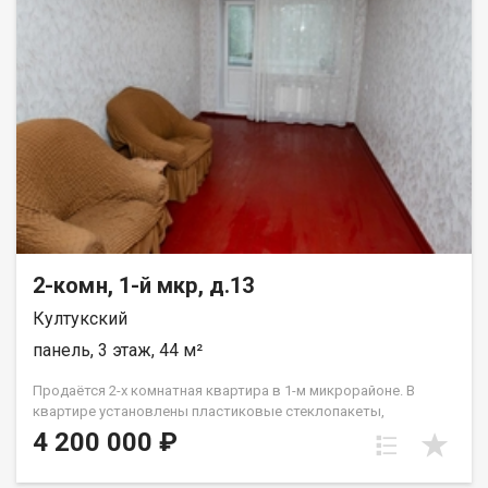
недвижимость в центре Иркутска и выполнить ремонт по
собственному проекту, не переплачивая за чужие решения.
Окна ПВХ, на полу линолеум, стены оклеены обоями. Высокие
потолки - 3.5 м. Совмещённый санузел. Имеется
дополнительное место для хранения вещей – кладовка.
Придомовая территория дома огорожена забором. Цена: 4
000 000 руб., один взрослый собственник, в собственности
более трёх лет, прямая продажа. В шаговой доступности:
Школа № 65, детские сады № 151, 82; Центральный рынок;
супермаркеты, аптеки, банки и пункты выдачи заказов; кафе,
рестораны и кофейни; медицинские центры и фитнес-клубы;
остановки общественного транспорта с удобным сообщением
во все районы города. Рядом Тимирязева, Карла Либкнехта,
2-комн, 1-й мкр, д.13
Декабрьских Событий, Карла Маркса.
Култукский
панель, 3 этаж, 44 м²
Продаётся 2-х комнатная квартира в 1-м микрорайоне. В
квартире установлены пластиковые стеклопакеты,
застеклённый балкон, установлены современные радиаторы
4 200 000 ₽
отопления. Чистый подьезд, хорошие соседи. Перед домом
есть парковочные места, уютный, зелёный двор.Отличный