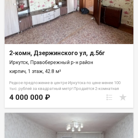
2-комн, Дзержинского ул, д.56г
Иркутск, Правобережный р-н район
кирпич, 1 этаж, 42.8 м²
Редкое предложение в центре Иркутска по цене менее 100
тыс. рублей за квадратный метр! Продаётся 2-комнатная
благоустроенная квартира в самом центре Иркутска, на улице
4 000 000 ₽
Дзержинского. Это один из самых востребованных районов
города — идеальное место как для собственного проживания,
так и для сдачи в аренду. Квартира расположена на первом
этаже двухэтажного кирпичного дома. Площадь: общая 42,8
м2/ жилая 30 м2/ кухня 7 м2. Планировка комнат смежная.
Квартира требует обновления, что уже отражено в
стоимости. Это отличная возможность приобрести