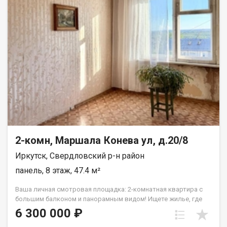
легко проветривается. Комфорт: раздельный санузел
никакого утреннего ожидания. Квартира очень теплая и
солнечная. Пространство для творчества: требуется
косметический ремонт. Вы сможете воплотить свои
дизайнерские идеи и не переплачивать за чужие обои. Уютный
двор: тихий, зеленый, с обустроенной открытой парковкой
место для автомобиля есть всегда. ИНФРАСТРУКТУРА В
ШАГОВОЙ ДОСТУПНОСТИ: Транспорт: остановка Институт
Микрохирургии глаза буквально в паре минут ходьбы.
Отличная развязка на улицы Лермонтова, Академическая и
Помяловского легко уехать в любую точку города.
Образование: рядом Иркутский энергетический колледж,
школа и детский сад. Досуг и быт: супермаркеты, аптеки,
банки и благоустроенные парки для вечерних прогулок всё у
дома. Рядом: Иркутский энергетический колледж,
2-комн, Маршала Конева ул, д.20/8
ул.Лермонтова, ул.Академическая, ул. Помяловского
Иркутск, Свердловский р-н район
Документы готовы к сделке. Быстрый выход на договор.
Звоните прямо сейчас, чтобы записаться на просмотр! Отвечу
панель, 8 этаж, 47.4 м²
на все вопросы.
Ваша личная смотровая площадка: 2-комнатная квартира с
большим балконом и панорамным видом! Ищете жилье, где
утренний кофе станет приятным ритуалом, а семейный уют
6 300 000 ₽
основой каждого дня? Эта квартира создана для вас! Главная