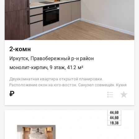
2-комн
Иркутск, Правобережный р-н район
монолит-кирпич, 9 этаж, 41.2 м²
Двухкомнатная квартира открытой планировки.
Расположение окон на юго-восток. Санузел совмещён. Кухня
выделена в нишу. На чётных этажах (с 4-го по 16-й) в
₽
планировке есть небольшой французский балкон с видом во
двор и на ул. Лызина. Идеальное решение для первого жилья
или в качестве инвестиций. Прекрасно подойдет молодой
семье или одному взрослому человеку. ООО СЗ «ДЕСС-
Инвест» (Группа строительных компаний «Восток Центр
Иркутск»)