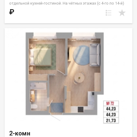
отдельной кухней-гостиной. На чётных этажах (с 4-го по 14-й)
из кухни предусмотрен выход на французский балкон.
₽
Расположение квартиры — угловое, с выходом на солнечную
сторону. Жилые комнаты имеют правильную квадратную
форму. Санузел совмещённый. ООО СЗ «ДЕСС-Инвест» (Группа
строительных компаний «Восток Центр Иркутск»)
2-комн