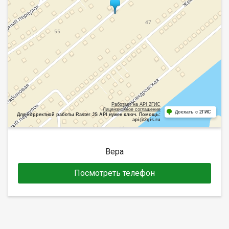
Работает на API 2ГИС
Лицензионное соглашение
Доехать с 2ГИС
Для корректной работы Raster JS API нужен ключ. Помощь:
api@2gis.ru
Вера
Посмотреть телефон