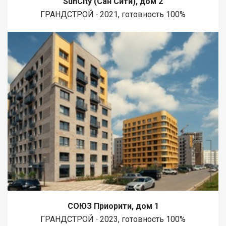
SunCity (Сан Сити), дом 2
данную квартиру, вы приобретаете надежное вложение
ГРАНДСТРОЙ ∙ 2021, готовность 100%
средств и одновременно получаете отличный жилой вариант
для семьи или молодого специалиста, стремящегося к
комфортной городской жизни. Рядом улицы: Ленина,Карла
Маркса, Сурикова, Нижняя Набережная, бульвар Гагарина,
Свердлова, 5- й Армии, Чудотворская , Чкалова , пер.
Черемховск
СОЮЗ Приорити, дом 1
ГРАНДСТРОЙ ∙ 2023, готовность 100%