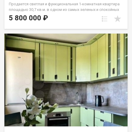
Продается светлая и функциональная 1-комнатная квартира
площадью 30,7 кв.м. в одном из самых зеленых и спокойных
районов Иркутска на Лисихе (Октябрьский район). Идеальный
5 800 000 ₽
вариант для тех, кто ценит тишину, свежий воздух и развитую
инфраструктуру. О КВАРТИРЕ: Этаж: 2-й золотой стандарт .
Безопасно для семей с детьми и пожилых людей, не зависите
от лифта, при этом высоко от земли (нет шума с улицы и
холода от подвала). Состояние: Выполнен аккуратный
косметический ремонт. Можно спокойно заехать и сразу
начать жить. Кухня: Просторная и удобная настоящее сердце
квартиры. Хватит места и для готовки, и для уютных
семейных ужинов. Санузел: Полностью заменены трубы на
долговечные медные. Это значит, что вам не придется
бояться протечек, ржавчины или делать капитальный ремонт
с долблением стен. Установлена надежная сантехника. Бонус:
При продаже остается вся необходимая мебель. Отличный
шанс сэкономить на покупке гарнитура и организации
переезда! ПОДЪЕЗД И СОСЕДИ: Отдельный и очень важный
плюс это атмосфера в доме. Подъезд тихий, спокойный и
ухоженный. Соседи невероятно доброжелательные,
адекватные люди, всегда готовые подставить плечо и прийти
на помощь в бытовых вопросах. Здесь не бывает шумных
конфликтов, а за порогом своей квартиры вы чувствуете