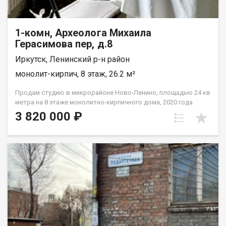
1-комн, Археолога Михаила
Герасимова пер, д.8
Иркутск, Ленинский р-н район
монолит-кирпич, 8 этаж, 26.2 м²
Продам студию в микрорайоне Ново-Ленино, площадью 24 кв
метра на 8 этаже монолитно-кирпичного дома, 2020 года
постройки. Студия в черновой отделке, светлая, из окон
3 820 000 ₽
открывается приятный вид на город. Дом теплый, рядом
расположено 2 детских сада, школы, остановки, торговый
центр, поликлинника и многое другое, необходимое для
жизни. Документы к сделке готовы, квартира уже ждет
своего покупателя) Данный вариант отлично подойдет для
старта, как первое жилье, так же для студентов, для молодой
пары. Покажем, как данная квартира может выглядеть уже с
отделкой, очень функциональна. Просмотр по
предварительной договоренности.