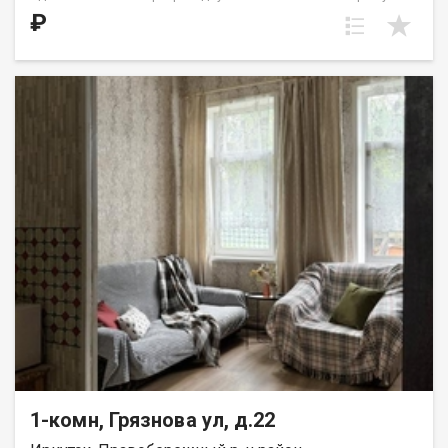
планировку без перегородок. Расположение окон на юго-
₽
восток. Санузел совмещён. В части чётных этажей (с 4-го по
16-й) в планировке присутствует небольшой французский
балкон. Идеальное решение для первого жилья или в
качестве инвестиций. ШОУРУМ – демонстрационная квартира
с готовым ремонтом и обстановкой, где можно «примерить»
жилье на себя. В шоуруме проще понять, достаточно ли будет
места и комфорта для вашего жизненного сценария.
Запишитесь на просмотр по тел. (3952) 22-77-77 и лично
оцените качество наших проектов. ООО СЗ «ДЕСС-Инвест»
(Группа строительных компаний «Восток Центр Иркутск»)
1-комн, Грязнова ул, д.22