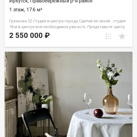
Иркутск, Правобережный р-н район
1 этаж, 17.6 м²
Грязнова 22.Студия в центре города Сделай её своей : студия
18 м в центре всё необходимое уже есть. Представьте: центр
Иркутска, а у вас своя небольшая, но уютная студия.Здесь
2 550 000 ₽
уже есть главное: центральное отопление и вода, личный
санузел с душевой, а ещё большая встроенная гардеробная,
чтобы не терять драгоценные метры на шкафы.
Единственное, что предстоит финишная отделка. Вы не
переделываете за кем-то, а создаёте пространство с
нуля.Идеально для старта или сдачи в аренду.