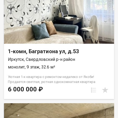
Красноярская, Пискунова, Ширямова. Юридическая чистота и
быстрый выход на сделку 1 взрослый собственник. Без
обременений, ограничений и долгов. Все документы
полностью готовы к сделке. Любая форма расчета. Звоните
или пишите в чат прямо сейчас! Организую показ в удобное
для вас время. Не упустите шанс купить полностью готовую
для жизни или сдачи в аренду квартиру!
1-комн, Багратиона ул, д.53
Иркутск, Свердловский р-н район
монолит, 9 этаж, 32.6 м²
Уютная 1-к квартира с ремонтом недалеко от Якоби!
Продается светлая, уютная однокомнатная квартира
площадью 35,6 кв.м. по адресу: ул. Багратиона, 53. Отличный
6 000 000 ₽
вариант как для комфортного проживания, так и для сдачи в
аренду (всегда высокий спрос на эту локацию)! О КВАРТИРЕ:
Этаж: 9 (отличный обзор и много света). Планировка:
правильная, без лишних углов. Состояние: сделан хороший
ремонт. Заезжай и живи никаких дополнительных вложений
не требуется. Санузел: совмещенный, Бонус: просторный