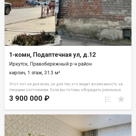
1-комн, Подаптечная ул, д.12
Иркутск, Правобережный р-н район
кирпич, 1 этаж, 31.3 м²
Этот лот не для всех, он для тех, кто видит возможность за
текущим состоянием. Если вы готовы обсуждать реальные
инвестиции в недвижимость с высоким потенциалом звоните
3 900 000 ₽
прямо сейчас для детальной консультации и просмотра. Об
объекте честно и профессионально: Мы экономим ваше
время, поэтому говорим обо всем сразу и открыто: 1.
Состояние под капитальный ремонт : Что это значит:
Квартира полностью освобождена. Коммуникации
(электричество, вода) требуют полной замены. Стены, пол,
потолок под чистовую отделку. Ваша выгода: Вы не платите