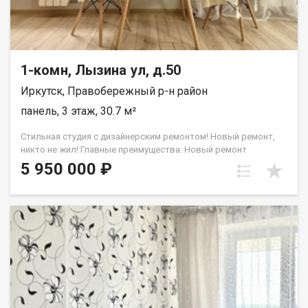
проходимость, район спокойный и безопасный. Полная
информация и бесплатная консультация у менеджера,
связавшись по телефону или посетив наш офис
расположенный по адресу: г. Иркутск, ул. Омулевского, 20/1.
1-комн, Лызина ул, д.50
Иркутск, Правобережный р-н район
панель, 3 этаж, 30.7 м²
Стильная студия с дизайнерским ремонтом! Новый ремонт,
никто не жил! Главные преимущества: Новый ремонт
качественная дизайнерская отделка, никто не проживал.
5 950 000 ₽
Светлая и уютная три больших окна, приятные нейтральные
тона. Комфортный 3 этаж идеальная высота, красивый вид из
окон. Максимум пользы продумано большое количество
мест для хранения. Мебель в подарок остается современный
кухонный гарнитур и встроенные шкафы. Идеальное
расположение Дом находится в районе с развитой
инфраструктурой. Всё необходимое прямо под рукой: В
шаговой доступности: остановка транспорта, супермаркеты,
аптеки, МФЦ. Отличная транспортная доступность: всего 10
минут на машине до центра города и 10 минут до аэропорта.
Рядом расположены улицы: Советская, Омулевского,