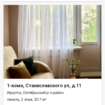
Школа 9 Иркутский реабилитационный техникум Магазины
живи, не вкладываясь в переделки. Окна выходят в тихий
Пункты выдачи заказов Кафе Спортивные залы Скверы
двор никаких шумных дорог, всегда свежий воздух и
Исторический центр города Феноменальная цена: 3,9 млн
спокойный сон. Балкона нет, но это позволило сделать
рублей Ваша экономия на старте более 20%! Первый этаж
пространство комнаты более функциональным и
ваша свобода действий: Возможность обустроить отдельный
просторным. По договоренности с покупателем в квартире
может остаться мебель и бытовая техника. Локация и
инфраструктура: Дом находится в районе с отлично развитой
инфраструктурой (ориентиры: ул. Николая Чупалова,
Енисейская, Хомутовская, Шевцова). Для семей с детьми: в
шаговой доступности сразу 3 детских сада и школа! Для
удобства: рядом остановка общественного транспорта,
продуктовые магазины, аптеки, пешая доступность до парков
и зон отдыха. Полную информацию и бесплатную
консультацию можно получить у менеджера, связавшись с
нами по телефону или придя в наш офис расположенный по
адресу: г. Иркутск, ул. Омулевского, 20/1.
1-комн, Станиславского ул, д.11
Иркутск, Октябрьский р-н район
панель, 2 этаж, 30.7 м²