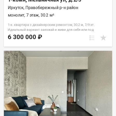
Иркутск, Правобережный р-н район
монолит, 7 этаж, 30.2 м²
1-к. квартира с дизайнерским ремонтом, 30.2 м, 7/9 эт.
Идеальный вариант заезжай и живи для себя или под
высокодоходную аренду! Продается стильная, светлая
6 300 000 ₽
однокомнатная квартира с авторским дизайнерским
ремонтом на ул. Мельничная, 2/3. Никаких вложений в
отделку, мебель и технику всё готово к вашему заселению с
первого дня! ТОП-ЛОКАЦИЯ: ВСЁ РЯДОМ (Идеально для
студентов и аренды) В шаговой доступности Юридический
институт, Техникум машиностроения им. Н.П. Трапезникова.
Транспортная доступность: Прямой маршрут общественного
транспорта до самого центра города, БГУ и ТЦ Модный
Квартал . Удобный и быстрый выезд на автомобиле на улицы
Сурнова, Фабричную, Кожзаводскую и Рабочего Штаба.
ПОЧЕМУ ИМЕННО ЭТА КВАРТИРА? Кухня и техника остаются:
Современный кухонный гарнитур со встроенной бытовой
техникой уже входит в стоимость. Дизайнерский ремонт:
Использованы качественные материалы, идеально
выровнены стены и полы, продумано зонирование и
эргономичное освещение. Отличный 7 этаж: Много