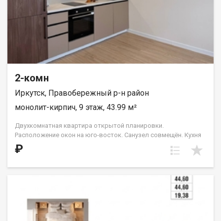
2-комн
Иркутск, Правобережный р-н район
монолит-кирпич, 9 этаж, 43.99 м²
Двухкомнатная квартира открытой планировки.
Расположение окон на юго-восток. Санузел совмещён. Кухня
выделена в нишу. На чётных этажах (с 4-го по 16-й) в
₽
планировке есть небольшой французский балкон с видом во
двор и на ул. Лызина. Идеальное решение для первого жилья
или в качестве инвестиций. Прекрасно подойдет молодой
семье или одному взрослому человеку. ООО СЗ «ДЕСС-
Инвест» (Группа строительных компаний «Восток Центр
Иркутск»)