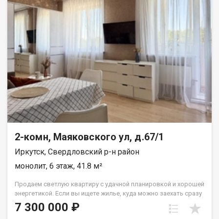
квартире остается:Мебель и Техника. Расположение: Развитая
инфраструктура: рядом кафе, магазины, школы, детские
сады, СмайлМоллТранспортная доступность: остановки
общественного транспорта в 2 минутах ходьбыГотовый
ремонт: заезжай и живи. Звоните или пишите в чат Авито!
Покажем квартиру в удобное для вас время, ответим на все
вопросы, поможем с подбором ипотеки и сопровождением
сделки.
2-комн, Маяковского ул, д.67/1
Иркутск, Свердловский р-н район
монолит, 6 этаж, 41.8 м²
Продаем светлую квартиру с удачной планировкой и хорошей
энергетикой. Если вы ищете жилье, куда можно заехать сразу
после сделки и чувствовать себя дома с первого дня это
7 300 000 ₽
отличный вариант. Главные плюсы квартиры: Удобный 6 этаж.