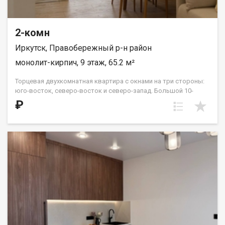
2-комн
Иркутск, Правобережный р-н район
монолит-кирпич, 9 этаж, 65.2 м²
Торцевая двухкомнатная квартира с окнами на три стороны:
юго-восток, северо-восток и северо-запад. Большой 10-
метровый холл прекрасно вместит несколько шкафов-купе
₽
для комфортной организации сезонных вещей. Жилые
комнаты расположены «распашонкой», в центре квартиры —
кухня и гостиная. Два санузла можно разделить на гостевой и
хозяйский или оставить одним большим помещением. В этой
планировке на 15 и 16 этажах в южной спальне есть выход на
террасу с видом во двор и на улицу Советская. ООО СЗ «ДЕСС-
Инвест» (Группа строительных компаний «Восток Центр
Иркутск»)