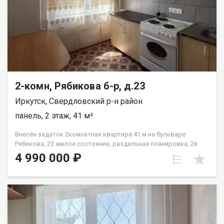
2-комн, Рябикова б-р, д.23
Иркутск, Свердловский р-н район
панель, 2 этаж, 41 м²
Внесён задаток 2комнатная квартира 41 м на бульваре
Рябикова, 23 жилое состояние, раздельная планировка, 2й
этаж Продаётся светлая и уютная двухкомнатная квартира с
4 990 000 ₽
удобной планировкой. Квартира готова к заселению: не
требует срочного ремонта, можно сразу въезжать и жить.
Характеристики: Площадь: 41 м. Адрес: бульвар Рябикова, 23.
Этаж: 2 из 4. Планировка: раздельные комнаты можно
использовать как спальню и детскую, гостиную и кабинет или
по другому удобному сценарию. Состояние: жилое. Отделка:
стены: оклеены обоями; полы: частично ламинат (в жилых