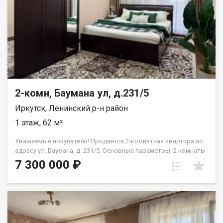
автомобиля. РАЗВИТАЯ ИНФРАСТРУКТУРА В ШАГОВОЙ
ДОСТУПНОСТИ: Транспортная развязка: остановка
общественного транспорта буквально в паре минут ходьбы.
Абсолютно всё рядом: крупные супермаркеты, аптеки и
бытовые магазины. Отличное расположение для семей:
школы и детские сады находятся в пешей доступности.
ЮРИДИЧЕСКАЯ ЧИСТОТА: Квартира полностью готова к
сделке. Без долгов, залогов и обременений. Любая форма
расчета. Рядом: у.Байкальская, ул.Волжская, ул.Трилиссера,
ул. Ширямова Звоните прямо сейчас! Отвечу на все вопросы и
2-комн, Баумана ул, д.231/5
организую показ в удобное для вас время.
Иркутск, Ленинский р-н район
1 этаж, 62 м²
Уважаемые покупатели! Продается 2-комнатная квартира по
адресу ул. Баумана, д. 231/5. Основные параметры: 2 комнаты
+ кухня (просторная планировка)Общая площадь: 62 м (55 м
7 300 000 ₽
без балкона)Этаж: 1-й (удобный вход, отсутствие очередей в
лифте)Балкон: 2 застекленных, обшитых и облагороженных
балкона (общая площадь 7,3 м)Санузел: раздельный, в
кафельной плиткой Состояние и оснащение: Свежий
аккуратный ремонт:Стены обоиПотолок натяжной, с
подсветкойВ прихожей вместительный встроенный шкаф В