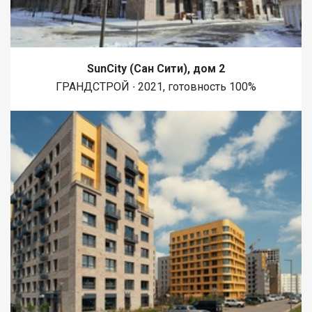
аптеки на любой случай. Сделка без юридических рисков:
Квартира без обременений и без долгов. Документы
полностью готовы, гарантируем быстрый и честный выход на
сделку. Приезжайте на просмотр, чтобы оценить квартиру
вживую. Звоните или пишите в чат, выберем удобное для вас
SunCity (Сан Сити), дом 2
время!
ГРАНДСТРОЙ ∙ 2021, готовность 100%