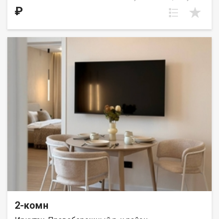
выделена в нишу. Идеальное решение для первого жилья или
₽
в качестве инвестиций. Прекрасно подойдет молодой семье
или одному взрослому человеку. ООО СЗ «ДЕСС-Инвест»
(Группа строительных компаний «Восток Центр Иркутск»)
2-комн