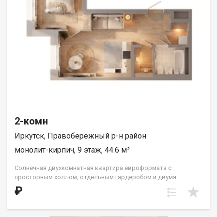
2-комн
Иркутск, Правобережный р-н район
монолит-кирпич, 9 этаж, 44.6 м²
Солнечная двухкомнатная квартира евроформата с
просторным холлом, отдельным гардеробом и двумя
санузлами. Кухня встроена нишей рядом с гостиной-
₽
столовой. Спальня в форме правильного квадрата. Такой
формат жилья прекрасно подойдет одному взрослому
человеку, молодой семье или паре с одним ребёнком. ООО СЗ