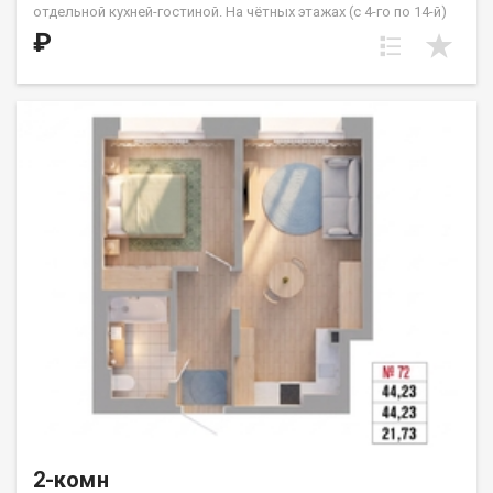
отдельной кухней-гостиной. На чётных этажах (с 4-го по 14-й)
из кухни предусмотрен выход на французский балкон.
₽
Расположение квартиры — угловое, с выходом на солнечную
сторону. Жилые комнаты имеют правильную квадратную
форму. Санузел совмещённый. ООО СЗ «ДЕСС-Инвест» (Группа
строительных компаний «Восток Центр Иркутск»)
2-комн