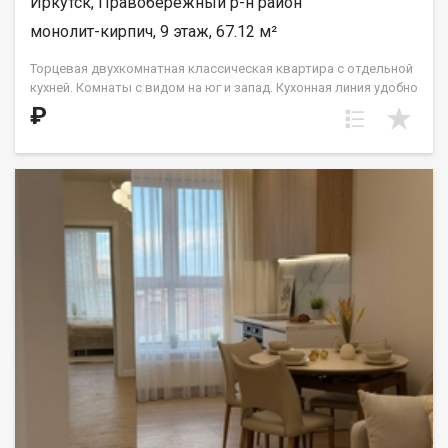
Иркутск, Правобережный р-н район
монолит-кирпич, 9 этаж, 67.12 м²
Торцевая двухкомнатная классическая квартира с отдельной
кухней. Комнаты с видом на юг и запад. Кухонная линия удобно
располагается в нише, что позволит обустроить столовую
₽
зону возле окна и наслаждаться солнечным светом. Спальни
правильной прямоугольной формы. Гардероб большой
площади — более 12 кв.м. — позволит установить систему
шкафов-купе. Два санузла: гостевой и совмещенный. ООО СЗ
«ДЕСС-Инвест» (Группа строительных компаний «Восток
Центр Иркутск»)