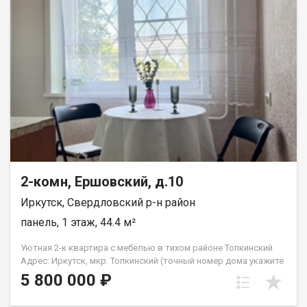
комнатах), частично линолеум (на кухне и в коридоре)
практично и долговечно; окна: ПВХ-профили тепло и тихо, не
нужно менять в ближайшее время; сантехника: полностью
заменена надёжная работа без срочных вложений. Локация и
инфраструктура: в шаговой доступности школы, детские
сады, поликлиники, магазины и остановки общественного
транспорта; удобная транспортная развязка легко добраться
в любую часть города. Полная информация и бесплатная
консультация у менеджера, связавшись по телефону или
посетив наш офис расположенный по адресу: г. Иркутск, ул.
Омулевского, 20/1.
2-комн, Ершовский, д.10
Иркутск, Свердловский р-н район
панель, 1 этаж, 44.4 м²
Уютная 2-к квартира с мебелью в тихом районе Топкинский
Адрес: Иркутск, мкр. Топкинский (точный номер дома укажите
в параметрах) Параметры: 2-комнатная квартира | 1 этаж |
5 800 000 ₽
Раздельная планировка Идеальный вариант для семьи с
детьми или под сдачу в аренду! О КВАРТИРЕ: Продуманная