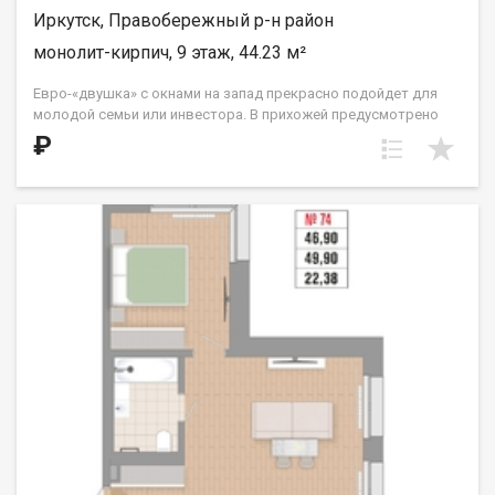
Иркутск, Правобережный р-н район
монолит-кирпич, 9 этаж, 44.23 м²
Евро-«двушка» с окнами на запад прекрасно подойдет для
молодой семьи или инвестора. В прихожей предусмотрено
место для вместительной гардеробной комнаты, которая
₽
спрячет в себя не только сезонные вещи, но и спортивное или
кухонное оборудование, которым вы пользуетесь время от
времени. Кухня расположена в нише. Жилые комнаты
правильной прямоугольной формы, одна из спален в части
этажей имеет выход на французский балкон с видом на ул.
Култукскую и исторический центр города. ООО СЗ «ДЕСС-
Инвест» (Группа строительных компаний «Восток Центр
Иркутск»)