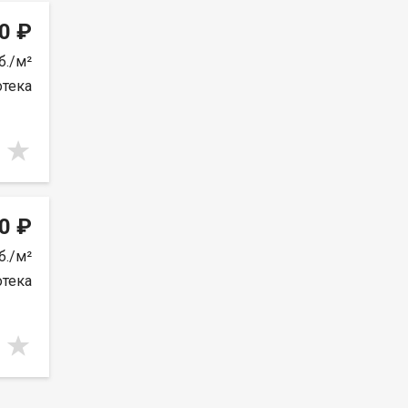
0 ₽
б./м²
отека
0 ₽
б./м²
отека