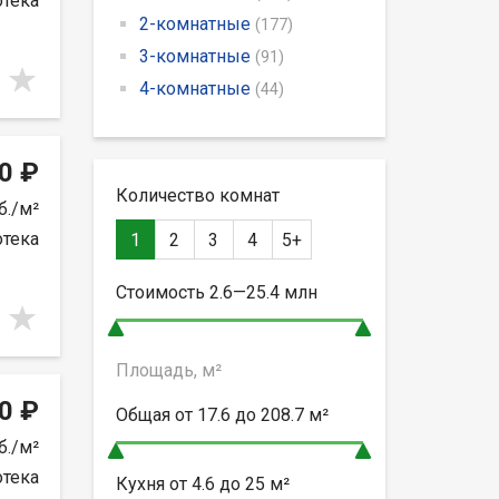
отека
2-комнатные
(177)
3-комнатные
(91)
4-комнатные
(44)
0 ₽
Количество комнат
б./м²
отека
1
2
3
4
5+
Стоимость
2.6—25.4
млн
Площадь, м²
0 ₽
Общая от
17.6 до 208.7
м²
б./м²
отека
Кухня от
4.6 до 25
м²