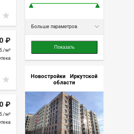
Больше параметров
0 ₽
Показать
б./м²
отека
Новостройки Иркутской
области
0 ₽
б./м²
отека