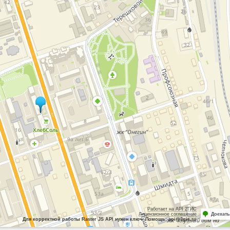
Работает на API 2ГИС
Лицензионное соглашение
Доехать
Для корректной работы Raster JS API нужен ключ. Помощь: api@2gis.ru