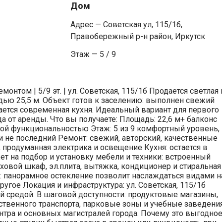
Дом
Адрес — Советская ул, 115/1б,
Правобережный р-н район, Иркутск
Этаж — 5 / 9
онтом | 5/9 эт. | ул. Советская, 115/1б Продается светлая 
ью 25,5 м. Объект готов к заселению: выполнен свежий
тается современная кухня. Идеальный вариант для первого
а от аренды. Что вы получаете: Площадь: 22,6 м+ балконс
й функциональностью Этаж: 5 из 9 комфортный уровень,
и не последний Ремонт: свежий, авторский, качественные
продуманная электрика и освещение Кухня: остается в
ет на подбор и установку мебели и техники: встроенный
ховой шкаф, эл.плита, вытяжка, кондиционер и стиральная
: панорамное остекление позволит наслаждаться видами н
ругое Локация и инфраструктура: ул. Советская, 115/1б
й средой. В шаговой доступности: продуктовые магазины,
ственного транспорта, парковые зоны и учебные заведения
ентра и основных магистралей города. Почему это выгодно