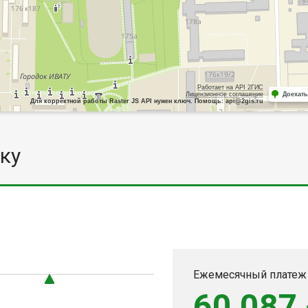
Работает на API 2ГИС
Лицензионное соглашение
Доехать
Для корректной работы Raster JS API нужен ключ. Помощь: api@2gis.ru
ку
Ежемесячный платеж
60 087