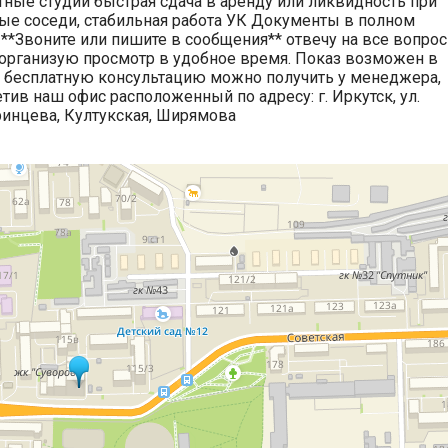
тные студии быстрая сдача в аренду или ликвидность при
ые соседи, стабильная работа УК Документы в полном
**Звоните или пишите в сообщения** отвечу на все вопрос
рганизую просмотр в удобное время. Показ возможен в
 бесплатную консультацию можно получить у менеджера,
тив наш офис расположенный по адресу: г. Иркутск, ул.
ринцева, Култукская, Ширямова