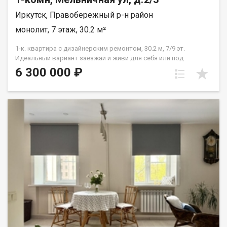
Иркутск, Правобережный р-н район
монолит, 7 этаж, 30.2 м²
1-к. квартира с дизайнерским ремонтом, 30.2 м, 7/9 эт.
Идеальный вариант заезжай и живи для себя или под
высокодоходную аренду! Продается стильная, светлая
6 300 000 ₽
однокомнатная квартира с авторским дизайнерским
ремонтом на ул. Мельничная, 2/3. Никаких вложений в
отделку, мебель и технику всё готово к вашему заселению с
первого дня! ТОП-ЛОКАЦИЯ: ВСЁ РЯДОМ (Идеально для
студентов и аренды) В шаговой доступности Юридический
институт, Техникум машиностроения им. Н.П. Трапезникова.
Транспортная доступность: Прямой маршрут общественного
транспорта до самого центра города, БГУ и ТЦ Модный
Квартал . Удобный и быстрый выезд на автомобиле на улицы
Сурнова, Фабричную, Кожзаводскую и Рабочего Штаба.
ПОЧЕМУ ИМЕННО ЭТА КВАРТИРА? Кухня и техника остаются:
Современный кухонный гарнитур со встроенной бытовой
техникой уже входит в стоимость. Дизайнерский ремонт:
Использованы качественные материалы, идеально
выровнены стены и полы, продумано зонирование и
эргономичное освещение. Отличный 7 этаж: Много