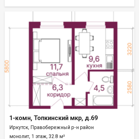
Площадь: 46,1 кв.м это больше, чем стандартная студия!
Хватит места на спальную зону, гостиную и полноценную
кухню. Этаж: 5 из 12, удобный средний этаж. Отделка:
Черновая (бетон). Вы платите только за стены и сами
решаете, какие материалы использовать. Никаких переплат
за чужой ремонт. Балкон: Есть, можно сделать рабочую зону
или зону отдыха. Окна: Во двор. Тихо, спокойно, нет шума от
дороги. Адрес: ул. Варламова, 106. Инфраструктура:Развитый
район. В шаговой доступности детский сад и школа детям
будет удобно добираться. Рядом магазины, остановки
транспорта. Транспортная доступность:Удобный выезд на
ключевые магистрали. Рядом находятся улицы:
Лобачевского, Гончарова, Моцарта, Чаплыгина, Дружбы,
Калинина, Левитана, Костычева, Лермонтова, Академическая,
Геологов. Полную информацию и бесплатную консультацию
можно получить у менеджера, связавшись с нами по
телефону или посетив наш офис, расположенный по адресу: г.
Иркутск, ул. Омулевского, 20/1.
1-комн, Топкинский мкр, д.69
Иркутск, Правобережный р-н район
монолит, 1 этаж, 32.8 м²