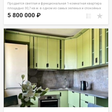
Продается светлая и функциональная 1-комнатная квартира
площадью 30,7 кв.м. в одном из самых зеленых и спокойных
районов Иркутска на Лисихе (Октябрьский район). Идеальный
5 800 000 ₽
вариант для тех, кто ценит тишину, свежий воздух и развитую
инфраструктуру. О КВАРТИРЕ: Этаж: 2-й золотой стандарт .
Безопасно для семей с детьми и пожилых людей, не зависите
от лифта, при этом высоко от земли (нет шума с улицы и
холода от подвала). Состояние: Выполнен аккуратный
косметический ремонт. Можно спокойно заехать и сразу
начать жить. Кухня: Просторная и удобная настоящее сердце
квартиры. Хватит места и для готовки, и для уютных
семейных ужинов. Санузел: Полностью заменены трубы на
долговечные медные. Это значит, что вам не придется
бояться протечек, ржавчины или делать капитальный ремонт
с долблением стен. Установлена надежная сантехника. Бонус:
При продаже остается вся необходимая мебель. Отличный
шанс сэкономить на покупке гарнитура и организации
переезда! ПОДЪЕЗД И СОСЕДИ: Отдельный и очень важный
плюс это атмосфера в доме. Подъезд тихий, спокойный и
ухоженный. Соседи невероятно доброжелательные,
адекватные люди, всегда готовые подставить плечо и прийти
на помощь в бытовых вопросах. Здесь не бывает шумных
конфликтов, а за порогом своей квартиры вы чувствуете