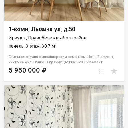
проходимость, район спокойный и безопасный. Полная
информация и бесплатная консультация у менеджера,
связавшись по телефону или посетив наш офис
расположенный по адресу: г. Иркутск, ул. Омулевского, 20/1.
1-комн, Лызина ул, д.50
Иркутск, Правобережный р-н район
панель, 3 этаж, 30.7 м²
Стильная студия с дизайнерским ремонтом! Новый ремонт,
никто не жил! Главные преимущества: Новый ремонт
качественная дизайнерская отделка, никто не проживал.
5 950 000 ₽
Светлая и уютная три больших окна, приятные нейтральные
тона. Комфортный 3 этаж идеальная высота, красивый вид из
окон. Максимум пользы продумано большое количество
мест для хранения. Мебель в подарок остается современный
кухонный гарнитур и встроенные шкафы. Идеальное
расположение Дом находится в районе с развитой
инфраструктурой. Всё необходимое прямо под рукой: В
шаговой доступности: остановка транспорта, супермаркеты,
аптеки, МФЦ. Отличная транспортная доступность: всего 10
минут на машине до центра города и 10 минут до аэропорта.
Рядом расположены улицы: Советская, Омулевского,