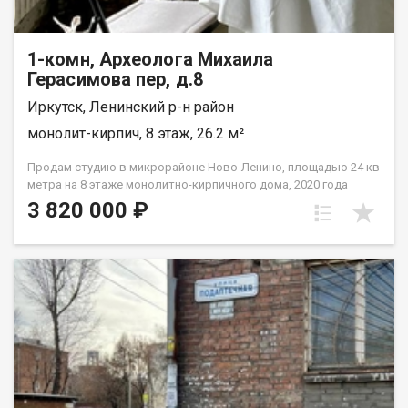
1-комн, Археолога Михаила
Герасимова пер, д.8
Иркутск, Ленинский р-н район
монолит-кирпич, 8 этаж, 26.2 м²
Продам студию в микрорайоне Ново-Ленино, площадью 24 кв
метра на 8 этаже монолитно-кирпичного дома, 2020 года
постройки. Студия в черновой отделке, светлая, из окон
3 820 000 ₽
открывается приятный вид на город. Дом теплый, рядом
расположено 2 детских сада, школы, остановки, торговый
центр, поликлинника и многое другое, необходимое для
жизни. Документы к сделке готовы, квартира уже ждет
своего покупателя) Данный вариант отлично подойдет для
старта, как первое жилье, так же для студентов, для молодой
пары. Покажем, как данная квартира может выглядеть уже с
отделкой, очень функциональна. Просмотр по
предварительной договоренности.