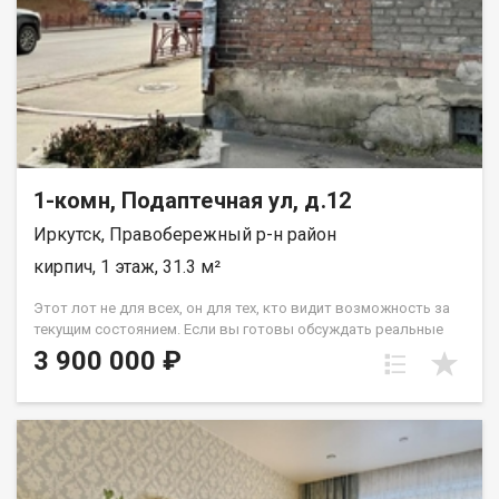
1-комн, Подаптечная ул, д.12
Иркутск, Правобережный р-н район
кирпич, 1 этаж, 31.3 м²
Этот лот не для всех, он для тех, кто видит возможность за
текущим состоянием. Если вы готовы обсуждать реальные
инвестиции в недвижимость с высоким потенциалом звоните
3 900 000 ₽
прямо сейчас для детальной консультации и просмотра. Об
объекте честно и профессионально: Мы экономим ваше
время, поэтому говорим обо всем сразу и открыто: 1.
Состояние под капитальный ремонт : Что это значит:
Квартира полностью освобождена. Коммуникации
(электричество, вода) требуют полной замены. Стены, пол,
потолок под чистовую отделку. Ваша выгода: Вы не платите