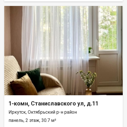
Школа 9 Иркутский реабилитационный техникум Магазины
живи, не вкладываясь в переделки. Окна выходят в тихий
Пункты выдачи заказов Кафе Спортивные залы Скверы
двор никаких шумных дорог, всегда свежий воздух и
Исторический центр города Феноменальная цена: 3,9 млн
спокойный сон. Балкона нет, но это позволило сделать
рублей Ваша экономия на старте более 20%! Первый этаж
пространство комнаты более функциональным и
ваша свобода действий: Возможность обустроить отдельный
просторным. По договоренности с покупателем в квартире
может остаться мебель и бытовая техника. Локация и
инфраструктура: Дом находится в районе с отлично развитой
инфраструктурой (ориентиры: ул. Николая Чупалова,
Енисейская, Хомутовская, Шевцова). Для семей с детьми: в
шаговой доступности сразу 3 детских сада и школа! Для
удобства: рядом остановка общественного транспорта,
продуктовые магазины, аптеки, пешая доступность до парков
и зон отдыха. Полную информацию и бесплатную
консультацию можно получить у менеджера, связавшись с
нами по телефону или придя в наш офис расположенный по
адресу: г. Иркутск, ул. Омулевского, 20/1.
1-комн, Станиславского ул, д.11
Иркутск, Октябрьский р-н район
панель, 2 этаж, 30.7 м²