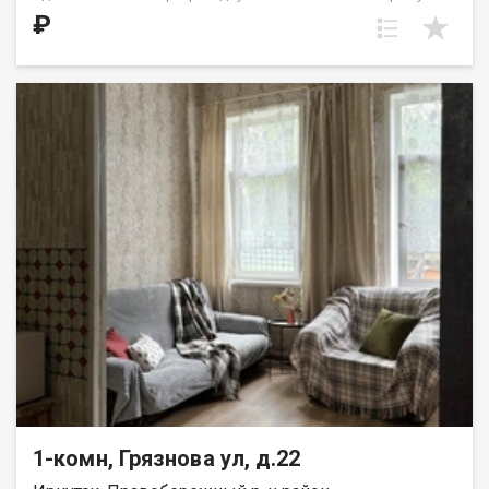
планировку без перегородок. Расположение окон на юго-
₽
восток. Санузел совмещён. В части чётных этажей (с 4-го по
16-й) в планировке присутствует небольшой французский
балкон. Идеальное решение для первого жилья или в
качестве инвестиций. ШОУРУМ – демонстрационная квартира
с готовым ремонтом и обстановкой, где можно «примерить»
жилье на себя. В шоуруме проще понять, достаточно ли будет
места и комфорта для вашего жизненного сценария.
Запишитесь на просмотр по тел. (3952) 22-77-77 и лично
оцените качество наших проектов. ООО СЗ «ДЕСС-Инвест»
(Группа строительных компаний «Восток Центр Иркутск»)
1-комн, Грязнова ул, д.22