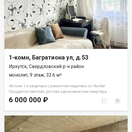
Красноярская, Пискунова, Ширямова. Юридическая чистота и
быстрый выход на сделку 1 взрослый собственник. Без
обременений, ограничений и долгов. Все документы
полностью готовы к сделке. Любая форма расчета. Звоните
или пишите в чат прямо сейчас! Организую показ в удобное
для вас время. Не упустите шанс купить полностью готовую
для жизни или сдачи в аренду квартиру!
1-комн, Багратиона ул, д.53
Иркутск, Свердловский р-н район
монолит, 9 этаж, 32.6 м²
Уютная 1-к квартира с ремонтом недалеко от Якоби!
Продается светлая, уютная однокомнатная квартира
площадью 35,6 кв.м. по адресу: ул. Багратиона, 53. Отличный
6 000 000 ₽
вариант как для комфортного проживания, так и для сдачи в
аренду (всегда высокий спрос на эту локацию)! О КВАРТИРЕ:
Этаж: 9 (отличный обзор и много света). Планировка:
правильная, без лишних углов. Состояние: сделан хороший
ремонт. Заезжай и живи никаких дополнительных вложений
не требуется. Санузел: совмещенный, Бонус: просторный