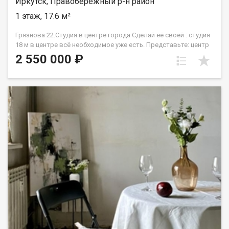
Иркутск, Правобережный р-н район
1 этаж, 17.6 м²
Грязнова 22.Студия в центре города Сделай её своей : студия
18 м в центре всё необходимое уже есть. Представьте: центр
Иркутска, а у вас своя небольшая, но уютная студия.Здесь
2 550 000 ₽
уже есть главное: центральное отопление и вода, личный
санузел с душевой, а ещё большая встроенная гардеробная,
чтобы не терять драгоценные метры на шкафы.
Единственное, что предстоит финишная отделка. Вы не
переделываете за кем-то, а создаёте пространство с
нуля.Идеально для старта или сдачи в аренду.