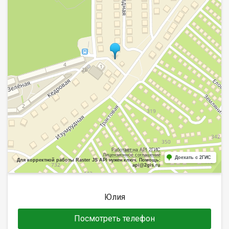
Работает на API 2ГИС
Лицензионное соглашение
Доехать с 2ГИС
Для корректной работы Raster JS API нужен ключ. Помощь:
api@2gis.ru
Юлия
Посмотреть телефон