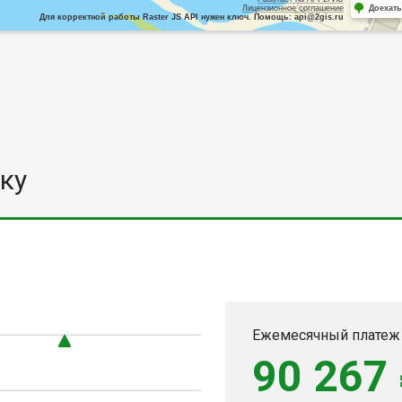
Лицензионное соглашение
Доехать
Для корректной работы Raster JS API нужен ключ. Помощь: api@2gis.ru
ку
0
Ежемесячный платеж
90 267