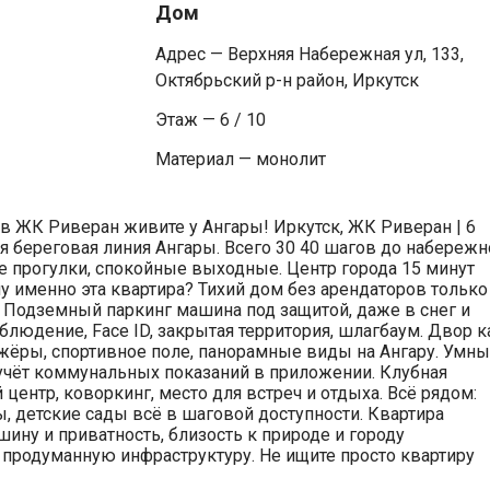
Дом
Адрес — Верхняя Набережная ул, 133,
Октябрьский р-н район, Иркутск
Этаж — 6 / 10
Материал — монолит
 в ЖК Риверан живите у Ангары! Иркутск, ЖК Риверан | 6
ая береговая линия Ангары. Всего 30 40 шагов до набережн
ие прогулки, спокойные выходные. Центр города 15 минут
 именно эта квартира? Тихий дом без арендаторов только
 Подземный паркинг машина под защитой, даже в снег и
людение, Face ID, закрытая территория, шлагбаум. Двор к
ажёры, спортивное поле, панорамные виды на Ангару. Умн
учёт коммунальных показаний в приложении. Клубная
центр, коворкинг, место для встреч и отдыха. Всё рядом:
, детские сады всё в шаговой доступности. Квартира
ишину и приватность, близость к природе и городу
продуманную инфраструктуру. Не ищите просто квартиру