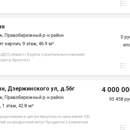
ля вместительной гардеробной комнаты, которая
в себя не только сезонные вещи, но и спортивное
онное оборудование, которым вы пользуетесь
т времени. Кухня расположена в нише. Жилые
мн
 правильной прямоугольной формы, одна из
в части этажей имеет выход на французский балкон
к, Правобережный р-н район
на ул. Култукскую и исторический центр города.
0 ру
«ДЕСС-Инвест» (Группа строительных компаний
т-кирпич, 9 этаж, 46.9 м²
ип
 Центр Иркутск»)
«ДЕСС-Инвест» (Группа строительных компаний
 Центр Иркутск»)
н, Дзержинского ул, д.56г
4 000 00
к, Правобережный р-н район
93 458 ру
 1 этаж, 42.8 м²
предложение в центре Иркутска по цене менее 100
блей за квадратный метр! Продаётся 2-комнатная
троенная квартира в самом центре Иркутска, на