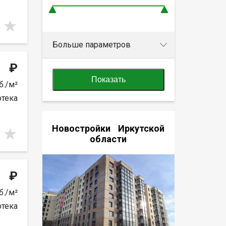
Больше параметров
₽
Показать
б./м²
отека
Новостройки Иркутской
области
₽
б./м²
отека