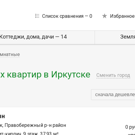
Список сравнения —
0
Избранное
Коттеджи, дома, дачи — 14
Земля
мнатные
 квартир в Иркутске
Сменить город
сначала дешевле
мн
к, Правобережный р-н район
0 ру
т-кирпич, 9 этаж, 37.93 м²