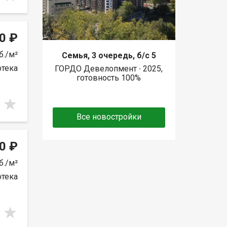
0 ₽
б./м²
Семья, 3 очередь, б/с 5
отека
ГОРДО Девелопмент ∙ 2025,
готовность 100%
Все новостройки
0 ₽
б./м²
отека