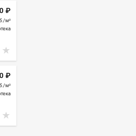
0 ₽
б./м²
отека
0 ₽
б./м²
отека