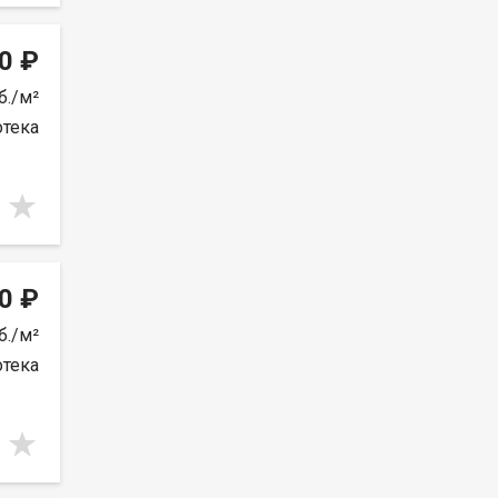
0 ₽
б./м²
отека
0 ₽
б./м²
отека