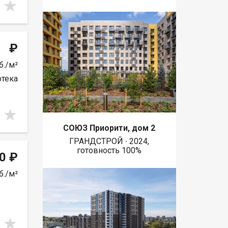
₽
б./м²
отека
СОЮЗ Приорити, дом 2
ГРАНДСТРОЙ ∙ 2024,
готовность 100%
0 ₽
б./м²