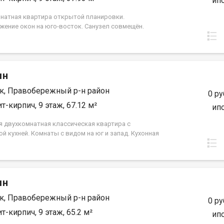
ип
натная квартира открытой планировки.
жение окон на юго-восток. Санузел совмещён.
ыделена в нишу. Идеальное решение для первого
ли в качестве инвестиций. Прекрасно подойдет
 семье или одному взрослому человеку. ООО СЗ
нвест» (Группа строительных компаний «Восток
мн
ркутск»)
к, Правобережный р-н район
0 ру
т-кирпич, 9 этаж, 67.12 м²
ип
я двухкомнатная классическая квартира с
й кухней. Комнаты с видом на юг и запад. Кухонная
добно располагается в нише, что позволит
ить столовую зону возле окна и наслаждаться
ым светом. Спальни правильной прямоугольной
Гардероб большой площади — более 12 кв.м. —
мн
т установить систему шкафов-купе. Два санузла:
й и совмещенный. ООО СЗ «ДЕСС-Инвест» (Группа
к, Правобережный р-н район
льных компаний «Восток Центр Иркутск»)
0 ру
т-кирпич, 9 этаж, 65.2 м²
ип