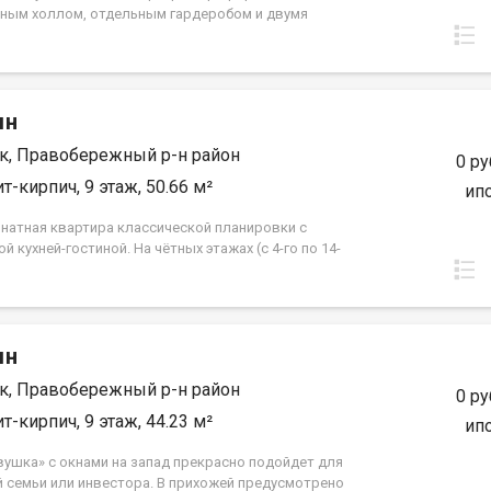
ным холлом, отдельным гардеробом и двумя
ми. Кухня встроена нишей рядом с гостиной-
й. Спальня в форме правильного квадрата. Такой
жилья прекрасно подойдет одному взрослому
у, молодой семье или паре с одним ребёнком. ООО
мн
С-Инвест» (Группа строительных компаний «Восток
ркутск»)
к, Правобережный р-н район
0 ру
т-кирпич, 9 этаж, 50.66 м²
ип
натная квартира классической планировки с
й кухней-гостиной. На чётных этажах (с 4-го по 14-
хни предусмотрен выход на французский балкон.
жение квартиры — угловое, с выходом на
ую сторону. Жилые комнаты имеют правильную
ную форму. Санузел совмещённый. ООО СЗ «ДЕСС-
мн
 (Группа строительных компаний «Восток Центр
»)
к, Правобережный р-н район
0 ру
т-кирпич, 9 этаж, 44.23 м²
ип
вушка» с окнами на запад прекрасно подойдет для
 семьи или инвестора. В прихожей предусмотрено