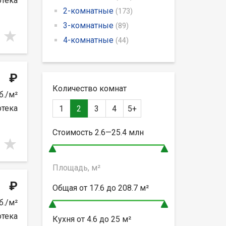
отека
2-комнатные
(173)
3-комнатные
(89)
4-комнатные
(44)
₽
Количество комнат
б./м²
отека
1
2
3
4
5+
Стоимость
2.6—25.4
млн
Площадь, м²
₽
Общая от
17.6 до 208.7
м²
б./м²
отека
Кухня от
4.6 до 25
м²