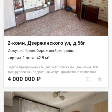
2-комн, Дзержинского ул, д.56г
Иркутск, Правобережный р-н район
кирпич, 1 этаж, 42.8 м²
Редкое предложение в центре Иркутска по цене менее 100
тыс. рублей за квадратный метр! Продаётся 2-комнатная
благоустроенная квартира в самом центре Иркутска, на улице
4 000 000 ₽
Дзержинского. Это один из самых востребованных районов
города — идеальное место как для собственного проживания,
так и для сдачи в аренду. Квартира расположена на первом
этаже двухэтажного кирпичного дома. Площадь: общая 42,8
м2/ жилая 30 м2/ кухня 7 м2. Планировка комнат смежная.
Квартира требует обновления, что уже отражено в
стоимости. Это отличная возможность приобрести