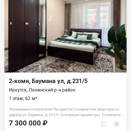
покупка остальной мебели и техники обсуждается
индивидуально. Совмещенный санузел эргономичное
пространство. О ДОМЕ И ДВОРЕ: Дом расположен на ул.
Депутатская (очень теплый). Просторный, ухоженный двор с
современной детской площадкой. Нет проблем с парковкой
автомобиля. РАЗВИТАЯ ИНФРАСТРУКТУРА В ШАГОВОЙ
ДОСТУПНОСТИ: Транспортная развязка: остановка
общественного транспорта буквально в паре минут ходьбы.
Абсолютно всё рядом: крупные супермаркеты, аптеки и
бытовые магазины. Отличное расположение для семей:
школы и детские сады находятся в пешей доступности.
ЮРИДИЧЕСКАЯ ЧИСТОТА: Квартира полностью готова к
сделке. Без долгов, залогов и обременений. Любая форма
расчета. Рядом: у.Байкальская, ул.Волжская, ул.Трилиссера,
ул. Ширямова Звоните прямо сейчас! Отвечу на все вопросы и
2-комн, Баумана ул, д.231/5
организую показ в удобное для вас время.
Иркутск, Ленинский р-н район
1 этаж, 62 м²
Уважаемые покупатели! Продается 2-комнатная квартира по
адресу ул. Баумана, д. 231/5. Основные параметры: 2 комнаты
+ кухня (просторная планировка)Общая площадь: 62 м (55 м
7 300 000 ₽
без балкона)Этаж: 1-й (удобный вход, отсутствие очередей в