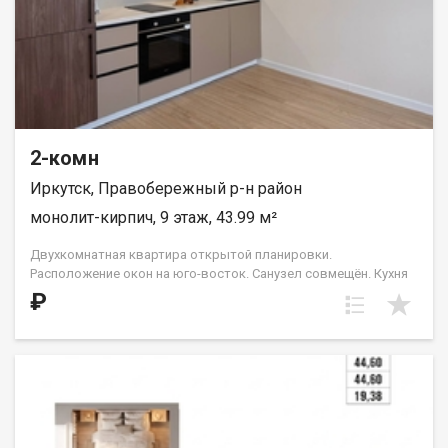
2-комн
Иркутск, Правобережный р-н район
монолит-кирпич, 9 этаж, 43.99 м²
Двухкомнатная квартира открытой планировки.
Расположение окон на юго-восток. Санузел совмещён. Кухня
выделена в нишу. На чётных этажах (с 4-го по 16-й) в
₽
планировке есть небольшой французский балкон с видом во
двор и на ул. Лызина. Идеальное решение для первого жилья
или в качестве инвестиций. Прекрасно подойдет молодой
семье или одному взрослому человеку. ООО СЗ «ДЕСС-
Инвест» (Группа строительных компаний «Восток Центр
Иркутск»)