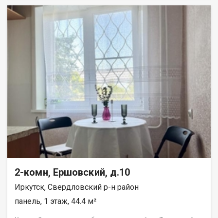
Характеристики: Площадь: 41 м. Адрес: бульвар Рябикова, 23.
Этаж: 2 из 4. Планировка: раздельные комнаты можно
использовать как спальню и детскую, гостиную и кабинет или
по другому удобному сценарию. Состояние: жилое. Отделка:
стены: оклеены обоями; полы: частично ламинат (в жилых
комнатах), частично линолеум (на кухне и в коридоре)
практично и долговечно; окна: ПВХ-профили тепло и тихо, не
нужно менять в ближайшее время; сантехника: полностью
заменена надёжная работа без срочных вложений. Локация и
инфраструктура: в шаговой доступности школы, детские
сады, поликлиники, магазины и остановки общественного
транспорта; удобная транспортная развязка легко добраться
в любую часть города. Полная информация и бесплатная
консультация у менеджера, связавшись по телефону или
посетив наш офис расположенный по адресу: г. Иркутск, ул.
Омулевского, 20/1.
2-комн, Ершовский, д.10
Иркутск, Свердловский р-н район
панель, 1 этаж, 44.4 м²