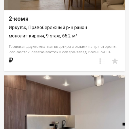
2-комн
Иркутск, Правобережный р-н район
монолит-кирпич, 9 этаж, 65.2 м²
Торцевая двухкомнатная квартира с окнами на три стороны:
юго-восток, северо-восток и северо-запад. Большой 10-
метровый холл прекрасно вместит несколько шкафов-купе
₽
для комфортной организации сезонных вещей. Жилые
комнаты расположены «распашонкой», в центре квартиры —
кухня и гостиная. Два санузла можно разделить на гостевой и
хозяйский или оставить одним большим помещением. В этой
планировке на 15 и 16 этажах в южной спальне есть выход на
террасу с видом во двор и на улицу Советская. ООО СЗ «ДЕСС-
Инвест» (Группа строительных компаний «Восток Центр
Иркутск»)