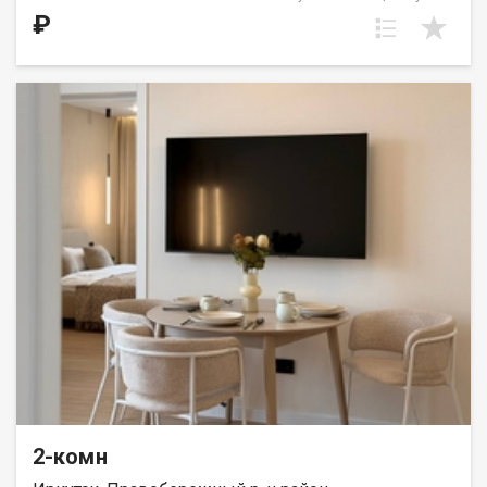
выделена в нишу. Идеальное решение для первого жилья или
₽
в качестве инвестиций. Прекрасно подойдет молодой семье
или одному взрослому человеку. ООО СЗ «ДЕСС-Инвест»
(Группа строительных компаний «Восток Центр Иркутск»)
2-комн