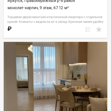
Иркутск, Правобережный р-н район
монолит-кирпич, 9 этаж, 67.12 м²
Торцевая двухкомнатная классическая квартира с отдельной
кухней. Комнаты с видом на юг и запад. Кухонная линия удобно
располагается в нише, что позволит обустроить столовую
₽
зону возле окна и наслаждаться солнечным светом. Спальни
правильной прямоугольной формы. Гардероб большой
площади — более 12 кв.м. — позволит установить систему
шкафов-купе. Два санузла: гостевой и совмещенный. ООО СЗ
«ДЕСС-Инвест» (Группа строительных компаний «Восток
Центр Иркутск»)