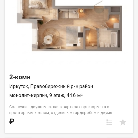
2-комн
Иркутск, Правобережный р-н район
монолит-кирпич, 9 этаж, 44.6 м²
Солнечная двухкомнатная квартира евроформата с
просторным холлом, отдельным гардеробом и двумя
санузлами. Кухня встроена нишей рядом с гостиной-
₽
столовой. Спальня в форме правильного квадрата. Такой
формат жилья прекрасно подойдет одному взрослому
человеку, молодой семье или паре с одним ребёнком. ООО СЗ