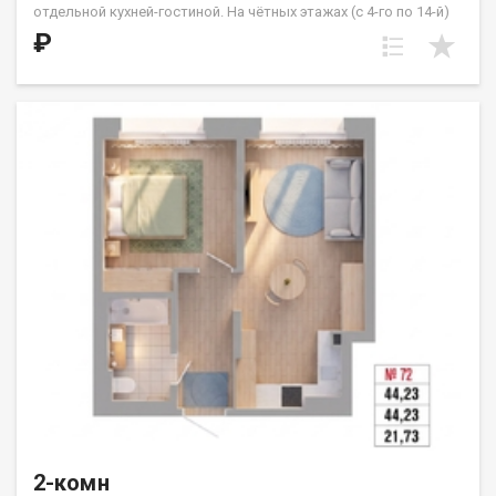
отдельной кухней-гостиной. На чётных этажах (с 4-го по 14-й)
из кухни предусмотрен выход на французский балкон.
₽
Расположение квартиры — угловое, с выходом на солнечную
сторону. Жилые комнаты имеют правильную квадратную
форму. Санузел совмещённый. ООО СЗ «ДЕСС-Инвест» (Группа
строительных компаний «Восток Центр Иркутск»)
2-комн