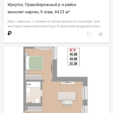
Иркутск, Правобережный р-н район
монолит-кирпич, 9 этаж, 44.23 м²
Евро-«двушка» с окнами на запад прекрасно подойдет для
молодой семьи или инвестора. В прихожей предусмотрено
место для вместительной гардеробной комнаты, которая
₽
спрячет в себя не только сезонные вещи, но и спортивное или
кухонное оборудование, которым вы пользуетесь время от
времени. Кухня расположена в нише. Жилые комнаты
правильной прямоугольной формы, одна из спален в части
этажей имеет выход на французский балкон с видом на ул.
Култукскую и исторический центр города. ООО СЗ «ДЕСС-
Инвест» (Группа строительных компаний «Восток Центр
Иркутск»)