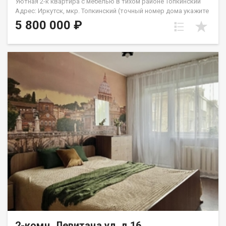
Уютная 2-к квартира с мебелью в тихом районе Топкинский
Адрес: Иркутск, мкр. Топкинский (точный номер дома укажите
в параметрах) Параметры: 2-комнатная квартира | 1 этаж |
5 800 000 ₽
Раздельная планировка Идеальный вариант для семьи с
детьми или под сдачу в аренду! О КВАРТИРЕ: Продуманная
планировка: Две изолированные (раздельные) комнаты у
каждого будет свое личное пространство. Состояние:
Выполнен косметический ремонт, квартира очень теплая и
светлая. На полу постелен практичный линолеум. Бонус: При
продаже остается вся мебель! Отличная экономия на
обустройстве. Расположение окон: Окна выходят на дорогу,
но район настолько тихий и зеленый, а трафик настолько
редкий, что шум машин вас абсолютно не побеспокоит. О
ДОМЕ И ПОДЪЕЗДЕ: Чистый, ухоженный подъезд без
посторонних запахов. Порядочные и спокойные соседи.
Благоустроенный и аккуратный двор с зонами для прогулок.
РАЗВИТАЯ ИНФРАСТРУКТУРА (все в шаговой доступности):
Для детей: Детские сады Сказка и №156, средняя школа №50
вашим детям не придется далеко ходить. Для комфорта:
Супермаркеты, продуктовые магазины, аптеки и пункты
выдачи заказов прямо рядом с домом. Транспорт: Остановка
общественного транспорта в паре минут ходьбы, легко уехать
в любой район города. УСЛОВИЯ ПРОДАЖИ: Квартира
полностью готова к сделке. Документы в порядке. Подходит
2-комн, Левитана ул, д.16