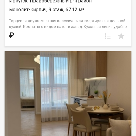
Иркутск, Правобережный р-н район
монолит-кирпич, 9 этаж, 67.12 м²
Торцевая двухкомнатная классическая квартира с отдельной
кухней. Комнаты с видом на юг и запад. Кухонная линия удобно
располагается в нише, что позволит обустроить столовую
₽
зону возле окна и наслаждаться солнечным светом. Спальни
правильной прямоугольной формы. Гардероб большой
площади — более 12 кв.м. — позволит установить систему
шкафов-купе. Два санузла: гостевой и совмещенный. ООО СЗ
«ДЕСС-Инвест» (Группа строительных компаний «Восток
Центр Иркутск»)