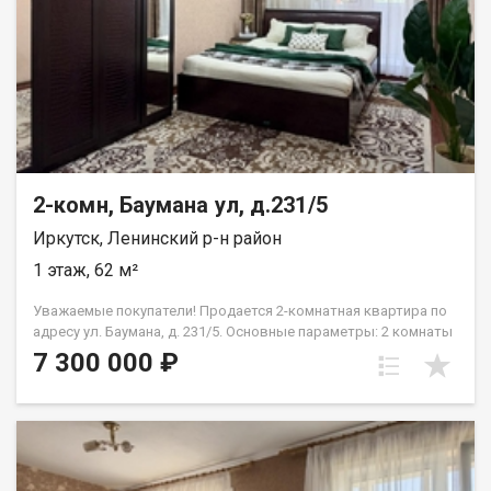
автомобиля. РАЗВИТАЯ ИНФРАСТРУКТУРА В ШАГОВОЙ
ДОСТУПНОСТИ: Транспортная развязка: остановка
общественного транспорта буквально в паре минут ходьбы.
Абсолютно всё рядом: крупные супермаркеты, аптеки и
бытовые магазины. Отличное расположение для семей:
школы и детские сады находятся в пешей доступности.
ЮРИДИЧЕСКАЯ ЧИСТОТА: Квартира полностью готова к
сделке. Без долгов, залогов и обременений. Любая форма
расчета. Рядом: у.Байкальская, ул.Волжская, ул.Трилиссера,
ул. Ширямова Звоните прямо сейчас! Отвечу на все вопросы и
2-комн, Баумана ул, д.231/5
организую показ в удобное для вас время.
Иркутск, Ленинский р-н район
1 этаж, 62 м²
Уважаемые покупатели! Продается 2-комнатная квартира по
адресу ул. Баумана, д. 231/5. Основные параметры: 2 комнаты
+ кухня (просторная планировка)Общая площадь: 62 м (55 м
7 300 000 ₽
без балкона)Этаж: 1-й (удобный вход, отсутствие очередей в
лифте)Балкон: 2 застекленных, обшитых и облагороженных
балкона (общая площадь 7,3 м)Санузел: раздельный, в
кафельной плиткой Состояние и оснащение: Свежий
аккуратный ремонт:Стены обоиПотолок натяжной, с
подсветкойВ прихожей вместительный встроенный шкаф В