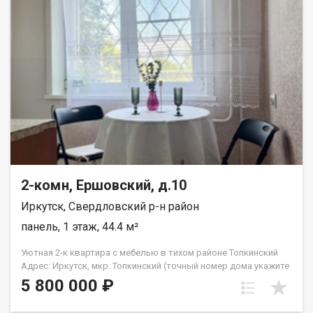
комнатах), частично линолеум (на кухне и в коридоре)
практично и долговечно; окна: ПВХ-профили тепло и тихо, не
нужно менять в ближайшее время; сантехника: полностью
заменена надёжная работа без срочных вложений. Локация и
инфраструктура: в шаговой доступности школы, детские
сады, поликлиники, магазины и остановки общественного
транспорта; удобная транспортная развязка легко добраться
в любую часть города. Полная информация и бесплатная
консультация у менеджера, связавшись по телефону или
посетив наш офис расположенный по адресу: г. Иркутск, ул.
Омулевского, 20/1.
2-комн, Ершовский, д.10
Иркутск, Свердловский р-н район
панель, 1 этаж, 44.4 м²
Уютная 2-к квартира с мебелью в тихом районе Топкинский
Адрес: Иркутск, мкр. Топкинский (точный номер дома укажите
в параметрах) Параметры: 2-комнатная квартира | 1 этаж |
5 800 000 ₽
Раздельная планировка Идеальный вариант для семьи с
детьми или под сдачу в аренду! О КВАРТИРЕ: Продуманная