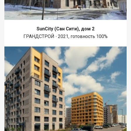
аптеки на любой случай. Сделка без юридических рисков:
Квартира без обременений и без долгов. Документы
полностью готовы, гарантируем быстрый и честный выход на
сделку. Приезжайте на просмотр, чтобы оценить квартиру
вживую. Звоните или пишите в чат, выберем удобное для вас
SunCity (Сан Сити), дом 2
время!
ГРАНДСТРОЙ ∙ 2021, готовность 100%