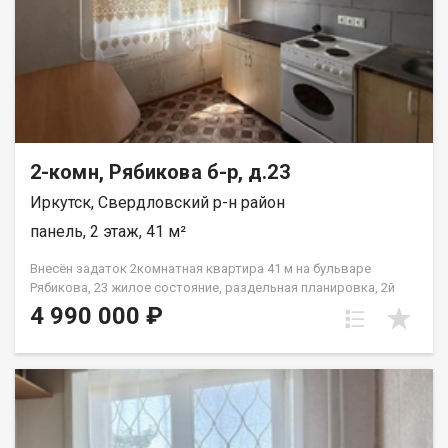
2-комн, Рябикова б-р, д.23
Иркутск, Свердловский р-н район
панель, 2 этаж, 41 м²
Внесён задаток 2комнатная квартира 41 м на бульваре
Рябикова, 23 жилое состояние, раздельная планировка, 2й
этаж Продаётся светлая и уютная двухкомнатная квартира с
4 990 000 ₽
удобной планировкой. Квартира готова к заселению: не
требует срочного ремонта, можно сразу въезжать и жить.
Характеристики: Площадь: 41 м. Адрес: бульвар Рябикова, 23.
Этаж: 2 из 4. Планировка: раздельные комнаты можно
использовать как спальню и детскую, гостиную и кабинет или
по другому удобному сценарию. Состояние: жилое. Отделка:
стены: оклеены обоями; полы: частично ламинат (в жилых