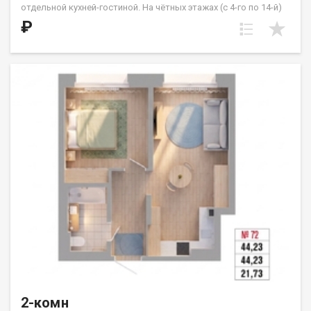
отдельной кухней-гостиной. На чётных этажах (с 4-го по 14-й)
из кухни предусмотрен выход на французский балкон.
₽
Расположение квартиры — угловое, с выходом на солнечную
сторону. Жилые комнаты имеют правильную квадратную
форму. Санузел совмещённый. ООО СЗ «ДЕСС-Инвест» (Группа
строительных компаний «Восток Центр Иркутск»)
2-комн