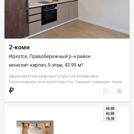
2-комн
Иркутск, Правобережный р-н район
монолит-кирпич, 9 этаж, 43.99 м²
Двухкомнатная квартира открытой планировки.
Расположение окон на юго-восток. Санузел совмещён. Кухня
выделена в нишу. На чётных этажах (с 4-го по 16-й) в
₽
планировке есть небольшой французский балкон с видом во
двор и на ул. Лызина. Идеальное решение для первого жилья
или в качестве инвестиций. Прекрасно подойдет молодой
семье или одному взрослому человеку. ООО СЗ «ДЕСС-
Инвест» (Группа строительных компаний «Восток Центр
Иркутск»)