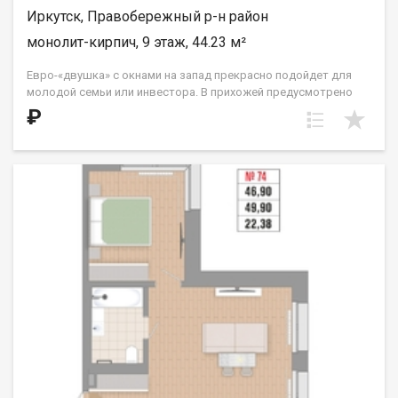
Иркутск, Правобережный р-н район
монолит-кирпич, 9 этаж, 44.23 м²
Евро-«двушка» с окнами на запад прекрасно подойдет для
молодой семьи или инвестора. В прихожей предусмотрено
место для вместительной гардеробной комнаты, которая
₽
спрячет в себя не только сезонные вещи, но и спортивное или
кухонное оборудование, которым вы пользуетесь время от
времени. Кухня расположена в нише. Жилые комнаты
правильной прямоугольной формы, одна из спален в части
этажей имеет выход на французский балкон с видом на ул.
Култукскую и исторический центр города. ООО СЗ «ДЕСС-
Инвест» (Группа строительных компаний «Восток Центр
Иркутск»)