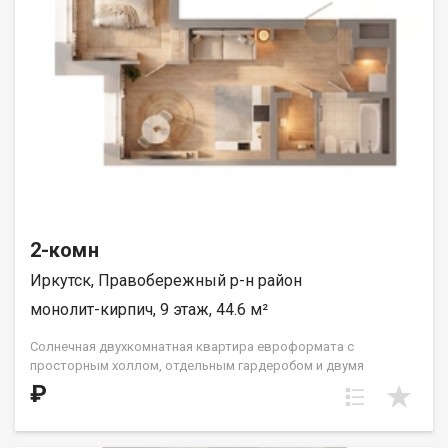
2-комн
Иркутск, Правобережный р-н район
монолит-кирпич, 9 этаж, 44.6 м²
Солнечная двухкомнатная квартира евроформата с
просторным холлом, отдельным гардеробом и двумя
санузлами. Кухня встроена нишей рядом с гостиной-
₽
столовой. Спальня в форме правильного квадрата. Такой
формат жилья прекрасно подойдет одному взрослому
человеку, молодой семье или паре с одним ребёнком. ООО СЗ