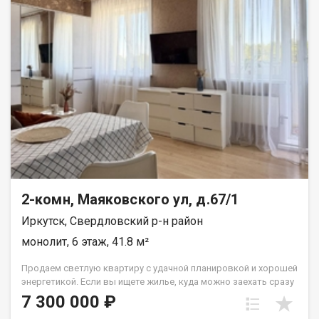
квартире остается:Мебель и Техника. Расположение: Развитая
инфраструктура: рядом кафе, магазины, школы, детские
сады, СмайлМоллТранспортная доступность: остановки
общественного транспорта в 2 минутах ходьбыГотовый
ремонт: заезжай и живи. Звоните или пишите в чат Авито!
Покажем квартиру в удобное для вас время, ответим на все
вопросы, поможем с подбором ипотеки и сопровождением
сделки.
2-комн, Маяковского ул, д.67/1
Иркутск, Свердловский р-н район
монолит, 6 этаж, 41.8 м²
Продаем светлую квартиру с удачной планировкой и хорошей
энергетикой. Если вы ищете жилье, куда можно заехать сразу
после сделки и чувствовать себя дома с первого дня это
7 300 000 ₽
отличный вариант. Главные плюсы квартиры: Удобный 6 этаж.