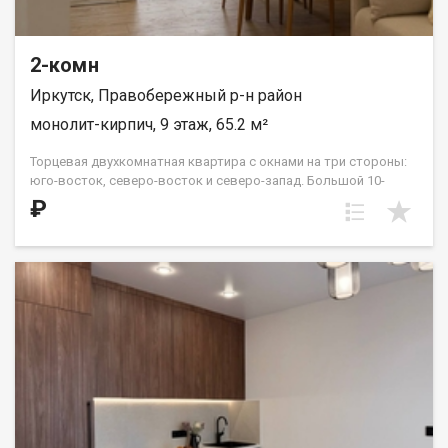
2-комн
Иркутск, Правобережный р-н район
монолит-кирпич, 9 этаж, 65.2 м²
Торцевая двухкомнатная квартира с окнами на три стороны:
юго-восток, северо-восток и северо-запад. Большой 10-
метровый холл прекрасно вместит несколько шкафов-купе
₽
для комфортной организации сезонных вещей. Жилые
комнаты расположены «распашонкой», в центре квартиры —
кухня и гостиная. Два санузла можно разделить на гостевой и
хозяйский или оставить одним большим помещением. В этой
планировке на 15 и 16 этажах в южной спальне есть выход на
террасу с видом во двор и на улицу Советская. ООО СЗ «ДЕСС-
Инвест» (Группа строительных компаний «Восток Центр
Иркутск»)