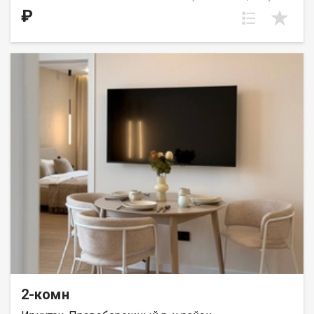
выделена в нишу. Идеальное решение для первого жилья или
₽
в качестве инвестиций. Прекрасно подойдет молодой семье
или одному взрослому человеку. ООО СЗ «ДЕСС-Инвест»
(Группа строительных компаний «Восток Центр Иркутск»)
2-комн