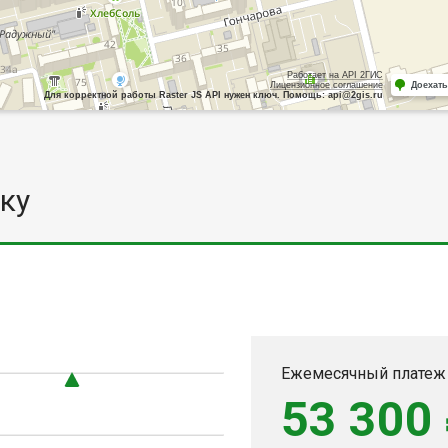
Работает на API 2ГИС
Лицензионное соглашение
Доехать
Для корректной работы Raster JS API нужен ключ. Помощь: api@2gis.ru
ку
Ежемесячный платеж
53 300