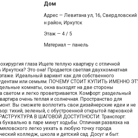
Дом
Адрес — Левитана ул, 16, Свердловский 
н район, Иркутск
Этаж — 4 / 5
Материал — панель
рохирургия глаза Ищете теплую квартиру с отличной
 Иркутска? Это она! Продается светлая двухкомнатная
этаже. Идеальный вариант как для собственного
 студентам или семьям. ПОЧЕМУ СТОИТ КУПИТЬ ИМЕННО ЭТ
дельные комнаты, окна выходят на две стороны
на светом и легко проветривается. Комфорт: раздельный
вартира очень теплая и солнечная. Пространство для
емонт. Вы сможете воплотить свои дизайнерские идеи и не
ор: тихий, зеленый, с обустроенной открытой парковкой
НФРАСТРУКТУРА В ШАГОВОЙ ДОСТУПНОСТИ: Транспорт:
 буквально в паре минут ходьбы. Отличная развязка на
яловского легко уехать в любую точку города.
еский колледж, школа и детский сад. Досуг и быт: