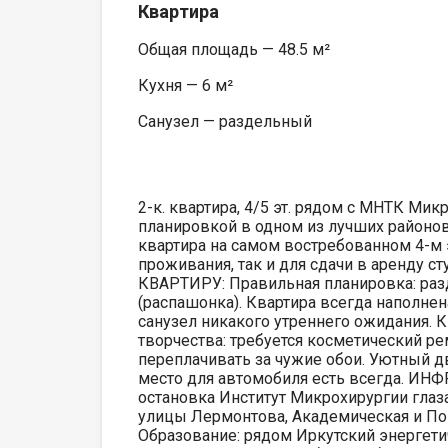
Квартира
Общая площадь — 48.5 м²
Кухня — 6 м²
Санузел — раздельный
2-к. квартира, 4/5 эт. рядом с МНТК Мик
планировкой в одном из лучших районов
квартира на самом востребованном 4-м 
проживания, так и для сдачи в аренду
КВАРТИРУ: Правильная планировка: раз
(распашонка). Квартира всегда наполне
санузел никакого утреннего ожидания. К
творчества: требуется косметический р
переплачивать за чужие обои. Уютный дв
место для автомобиля есть всегда. И
остановка Институт Микрохирургии глаза
улицы Лермонтова, Академическая и Пом
Образование: рядом Иркутский энергетич