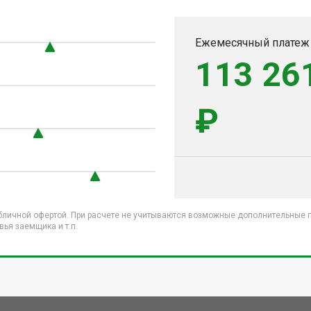
0
Ежемесячный платеж
113 26
₽
бличной офертой. При расчете не учитываются возможные дополнительные пл
ья заемщика и т.п.