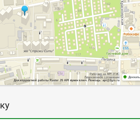
Работает на API 2ГИС
Лицензионное соглашение
Доехать
Для корректной работы Raster JS API нужен ключ. Помощь: api@2gis.ru
ку