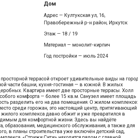
Дом
Адрес — Култукская ул, 16,
Правобережный р-н район, Иркутск
Этаж — 18 / 19
Материал — монолит-кирпич
Год постройки — июль 2024
просторной террасой откроет удивительные виды на город
й части башни, кухня-гостиная — в южной. В жилых
еробных. Квартира имеет две просторные террасы. Холл
обого комфорта — более 15 кв.м. Санузел имеет площадь
ость разделить его на два помещения. О жилом комплексе:
место среди горожан, это настоящий центр, притягивающий
о жилого комплекса давно обжит и уже превратился в
димым для комфортной жизни. Здесь вы найдёте
, образования, медицинского обслуживания, а также для
ого, в планы строительства уже включён детский сад,
мплекса. «Стрижи Сити» находится рядом с главной