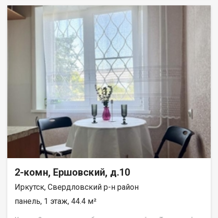
Характеристики: Площадь: 41 м. Адрес: бульвар Рябикова, 23.
Этаж: 2 из 4. Планировка: раздельные комнаты можно
использовать как спальню и детскую, гостиную и кабинет или
по другому удобному сценарию. Состояние: жилое. Отделка:
стены: оклеены обоями; полы: частично ламинат (в жилых
комнатах), частично линолеум (на кухне и в коридоре)
практично и долговечно; окна: ПВХ-профили тепло и тихо, не
нужно менять в ближайшее время; сантехника: полностью
заменена надёжная работа без срочных вложений. Локация и
инфраструктура: в шаговой доступности школы, детские
сады, поликлиники, магазины и остановки общественного
транспорта; удобная транспортная развязка легко добраться
в любую часть города. Полная информация и бесплатная
консультация у менеджера, связавшись по телефону или
посетив наш офис расположенный по адресу: г. Иркутск, ул.
Омулевского, 20/1.
2-комн, Ершовский, д.10
Иркутск, Свердловский р-н район
панель, 1 этаж, 44.4 м²