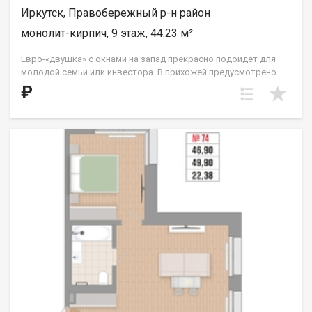
Иркутск, Правобережный р-н район
монолит-кирпич, 9 этаж, 44.23 м²
Евро-«двушка» с окнами на запад прекрасно подойдет для
молодой семьи или инвестора. В прихожей предусмотрено
место для вместительной гардеробной комнаты, которая
₽
спрячет в себя не только сезонные вещи, но и спортивное или
кухонное оборудование, которым вы пользуетесь время от
времени. Кухня расположена в нише. Жилые комнаты
правильной прямоугольной формы, одна из спален в части
этажей имеет выход на французский балкон с видом на ул.
Култукскую и исторический центр города. ООО СЗ «ДЕСС-
Инвест» (Группа строительных компаний «Восток Центр
Иркутск»)