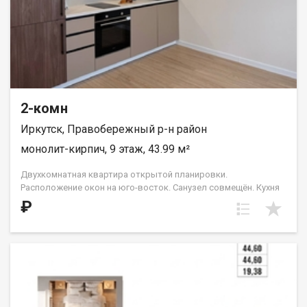
2-комн
Иркутск, Правобережный р-н район
монолит-кирпич, 9 этаж, 43.99 м²
Двухкомнатная квартира открытой планировки.
Расположение окон на юго-восток. Санузел совмещён. Кухня
выделена в нишу. На чётных этажах (с 4-го по 16-й) в
₽
планировке есть небольшой французский балкон с видом во
двор и на ул. Лызина. Идеальное решение для первого жилья
или в качестве инвестиций. Прекрасно подойдет молодой
семье или одному взрослому человеку. ООО СЗ «ДЕСС-
Инвест» (Группа строительных компаний «Восток Центр
Иркутск»)