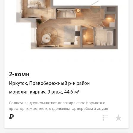
2-комн
Иркутск, Правобережный р-н район
монолит-кирпич, 9 этаж, 44.6 м²
Солнечная двухкомнатная квартира евроформата с
просторным холлом, отдельным гардеробом и двумя
санузлами. Кухня встроена нишей рядом с гостиной-
₽
столовой. Спальня в форме правильного квадрата. Такой
формат жилья прекрасно подойдет одному взрослому
человеку, молодой семье или паре с одним ребёнком. ООО СЗ