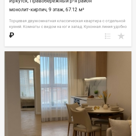
Иркутск, Правобережный р-н район
монолит-кирпич, 9 этаж, 67.12 м²
Торцевая двухкомнатная классическая квартира с отдельной
кухней. Комнаты с видом на юг и запад. Кухонная линия удобно
располагается в нише, что позволит обустроить столовую
₽
зону возле окна и наслаждаться солнечным светом. Спальни
правильной прямоугольной формы. Гардероб большой
площади — более 12 кв.м. — позволит установить систему
шкафов-купе. Два санузла: гостевой и совмещенный. ООО СЗ
«ДЕСС-Инвест» (Группа строительных компаний «Восток
Центр Иркутск»)