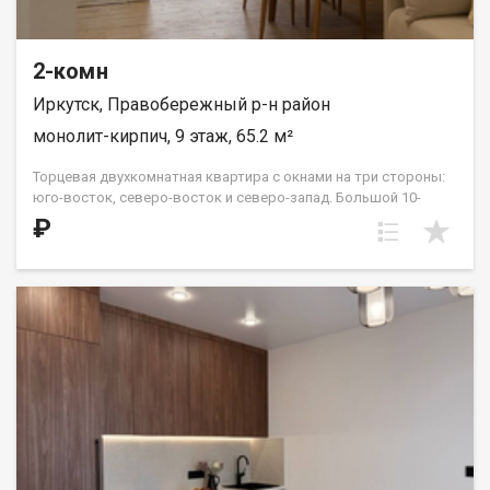
2-комн
Иркутск, Правобережный р-н район
монолит-кирпич, 9 этаж, 65.2 м²
Торцевая двухкомнатная квартира с окнами на три стороны:
юго-восток, северо-восток и северо-запад. Большой 10-
метровый холл прекрасно вместит несколько шкафов-купе
₽
для комфортной организации сезонных вещей. Жилые
комнаты расположены «распашонкой», в центре квартиры —
кухня и гостиная. Два санузла можно разделить на гостевой и
хозяйский или оставить одним большим помещением. В этой
планировке на 15 и 16 этажах в южной спальне есть выход на
террасу с видом во двор и на улицу Советская. ООО СЗ «ДЕСС-
Инвест» (Группа строительных компаний «Восток Центр
Иркутск»)