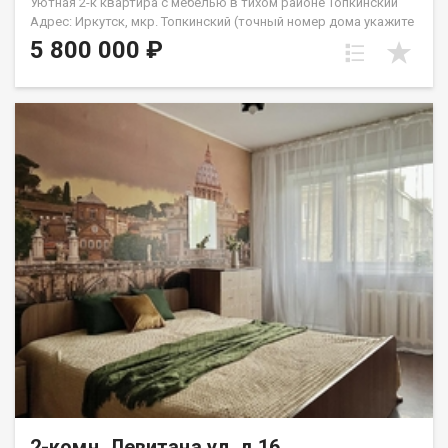
Уютная 2-к квартира с мебелью в тихом районе Топкинский
Адрес: Иркутск, мкр. Топкинский (точный номер дома укажите
в параметрах) Параметры: 2-комнатная квартира | 1 этаж |
5 800 000 ₽
Раздельная планировка Идеальный вариант для семьи с
детьми или под сдачу в аренду! О КВАРТИРЕ: Продуманная
планировка: Две изолированные (раздельные) комнаты у
каждого будет свое личное пространство. Состояние:
Выполнен косметический ремонт, квартира очень теплая и
светлая. На полу постелен практичный линолеум. Бонус: При
продаже остается вся мебель! Отличная экономия на
обустройстве. Расположение окон: Окна выходят на дорогу,
но район настолько тихий и зеленый, а трафик настолько
редкий, что шум машин вас абсолютно не побеспокоит. О
ДОМЕ И ПОДЪЕЗДЕ: Чистый, ухоженный подъезд без
посторонних запахов. Порядочные и спокойные соседи.
Благоустроенный и аккуратный двор с зонами для прогулок.
РАЗВИТАЯ ИНФРАСТРУКТУРА (все в шаговой доступности):
Для детей: Детские сады Сказка и №156, средняя школа №50
вашим детям не придется далеко ходить. Для комфорта:
Супермаркеты, продуктовые магазины, аптеки и пункты
выдачи заказов прямо рядом с домом. Транспорт: Остановка
общественного транспорта в паре минут ходьбы, легко уехать
в любой район города. УСЛОВИЯ ПРОДАЖИ: Квартира
полностью готова к сделке. Документы в порядке. Подходит
2-комн, Левитана ул, д.16