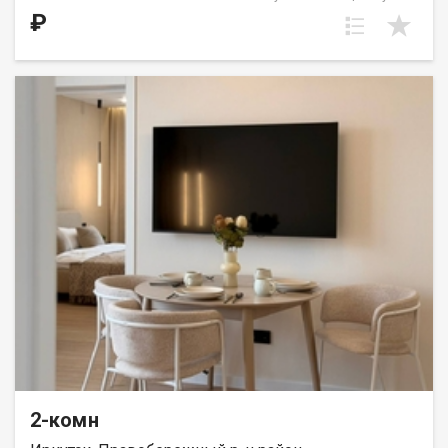
выделена в нишу. Идеальное решение для первого жилья или
₽
в качестве инвестиций. Прекрасно подойдет молодой семье
или одному взрослому человеку. ООО СЗ «ДЕСС-Инвест»
(Группа строительных компаний «Восток Центр Иркутск»)
2-комн