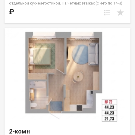
отдельной кухней-гостиной. На чётных этажах (с 4-го по 14-й)
из кухни предусмотрен выход на французский балкон.
₽
Расположение квартиры — угловое, с выходом на солнечную
сторону. Жилые комнаты имеют правильную квадратную
форму. Санузел совмещённый. ООО СЗ «ДЕСС-Инвест» (Группа
строительных компаний «Восток Центр Иркутск»)
2-комн