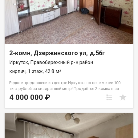
2-комн, Дзержинского ул, д.56г
Иркутск, Правобережный р-н район
кирпич, 1 этаж, 42.8 м²
Редкое предложение в центре Иркутска по цене менее 100
тыс. рублей за квадратный метр! Продаётся 2-комнатная
благоустроенная квартира в самом центре Иркутска, на улице
4 000 000 ₽
Дзержинского. Это один из самых востребованных районов
города — идеальное место как для собственного проживания,
так и для сдачи в аренду. Квартира расположена на первом
этаже двухэтажного кирпичного дома. Площадь: общая 42,8
м2/ жилая 30 м2/ кухня 7 м2. Планировка комнат смежная.
Квартира требует обновления, что уже отражено в
стоимости. Это отличная возможность приобрести