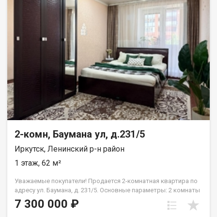
покупка остальной мебели и техники обсуждается
индивидуально. Совмещенный санузел эргономичное
пространство. О ДОМЕ И ДВОРЕ: Дом расположен на ул.
Депутатская (очень теплый). Просторный, ухоженный двор с
современной детской площадкой. Нет проблем с парковкой
автомобиля. РАЗВИТАЯ ИНФРАСТРУКТУРА В ШАГОВОЙ
ДОСТУПНОСТИ: Транспортная развязка: остановка
общественного транспорта буквально в паре минут ходьбы.
Абсолютно всё рядом: крупные супермаркеты, аптеки и
бытовые магазины. Отличное расположение для семей:
школы и детские сады находятся в пешей доступности.
ЮРИДИЧЕСКАЯ ЧИСТОТА: Квартира полностью готова к
сделке. Без долгов, залогов и обременений. Любая форма
расчета. Рядом: у.Байкальская, ул.Волжская, ул.Трилиссера,
ул. Ширямова Звоните прямо сейчас! Отвечу на все вопросы и
2-комн, Баумана ул, д.231/5
организую показ в удобное для вас время.
Иркутск, Ленинский р-н район
1 этаж, 62 м²
Уважаемые покупатели! Продается 2-комнатная квартира по
адресу ул. Баумана, д. 231/5. Основные параметры: 2 комнаты
+ кухня (просторная планировка)Общая площадь: 62 м (55 м
7 300 000 ₽
без балкона)Этаж: 1-й (удобный вход, отсутствие очередей в