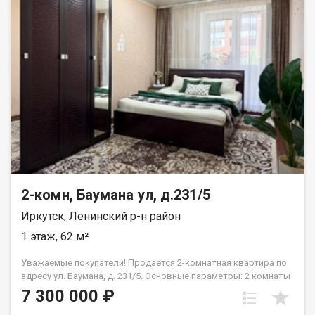
покупка остальной мебели и техники обсуждается
индивидуально. Совмещенный санузел эргономичное
пространство. О ДОМЕ И ДВОРЕ: Дом расположен на ул.
Депутатская (очень теплый). Просторный, ухоженный двор с
современной детской площадкой. Нет проблем с парковкой
автомобиля. РАЗВИТАЯ ИНФРАСТРУКТУРА В ШАГОВОЙ
ДОСТУПНОСТИ: Транспортная развязка: остановка
общественного транспорта буквально в паре минут ходьбы.
Абсолютно всё рядом: крупные супермаркеты, аптеки и
бытовые магазины. Отличное расположение для семей:
школы и детские сады находятся в пешей доступности.
ЮРИДИЧЕСКАЯ ЧИСТОТА: Квартира полностью готова к
сделке. Без долгов, залогов и обременений. Любая форма
расчета. Рядом: у.Байкальская, ул.Волжская, ул.Трилиссера,
ул. Ширямова Звоните прямо сейчас! Отвечу на все вопросы и
2-комн, Баумана ул, д.231/5
организую показ в удобное для вас время.
Иркутск, Ленинский р-н район
1 этаж, 62 м²
Уважаемые покупатели! Продается 2-комнатная квартира по
адресу ул. Баумана, д. 231/5. Основные параметры: 2 комнаты
+ кухня (просторная планировка)Общая площадь: 62 м (55 м
7 300 000 ₽
без балкона)Этаж: 1-й (удобный вход, отсутствие очередей в