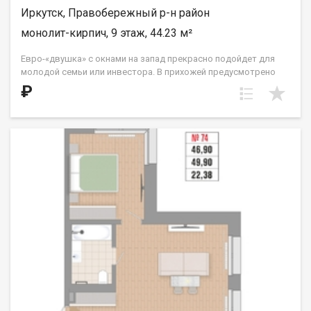
Иркутск, Правобережный р-н район
монолит-кирпич, 9 этаж, 44.23 м²
Евро-«двушка» с окнами на запад прекрасно подойдет для
молодой семьи или инвестора. В прихожей предусмотрено
место для вместительной гардеробной комнаты, которая
₽
спрячет в себя не только сезонные вещи, но и спортивное или
кухонное оборудование, которым вы пользуетесь время от
времени. Кухня расположена в нише. Жилые комнаты
правильной прямоугольной формы, одна из спален в части
этажей имеет выход на французский балкон с видом на ул.
Култукскую и исторический центр города. ООО СЗ «ДЕСС-
Инвест» (Группа строительных компаний «Восток Центр
Иркутск»)