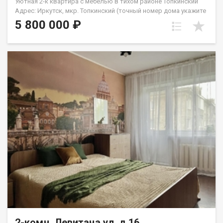
Уютная 2-к квартира с мебелью в тихом районе Топкинский
Адрес: Иркутск, мкр. Топкинский (точный номер дома укажите
в параметрах) Параметры: 2-комнатная квартира | 1 этаж |
5 800 000 ₽
Раздельная планировка Идеальный вариант для семьи с
детьми или под сдачу в аренду! О КВАРТИРЕ: Продуманная
планировка: Две изолированные (раздельные) комнаты у
каждого будет свое личное пространство. Состояние:
Выполнен косметический ремонт, квартира очень теплая и
светлая. На полу постелен практичный линолеум. Бонус: При
продаже остается вся мебель! Отличная экономия на
обустройстве. Расположение окон: Окна выходят на дорогу,
но район настолько тихий и зеленый, а трафик настолько
редкий, что шум машин вас абсолютно не побеспокоит. О
ДОМЕ И ПОДЪЕЗДЕ: Чистый, ухоженный подъезд без
посторонних запахов. Порядочные и спокойные соседи.
Благоустроенный и аккуратный двор с зонами для прогулок.
РАЗВИТАЯ ИНФРАСТРУКТУРА (все в шаговой доступности):
Для детей: Детские сады Сказка и №156, средняя школа №50
вашим детям не придется далеко ходить. Для комфорта:
Супермаркеты, продуктовые магазины, аптеки и пункты
выдачи заказов прямо рядом с домом. Транспорт: Остановка
общественного транспорта в паре минут ходьбы, легко уехать
в любой район города. УСЛОВИЯ ПРОДАЖИ: Квартира
полностью готова к сделке. Документы в порядке. Подходит
2-комн, Левитана ул, д.16