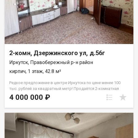
2-комн, Дзержинского ул, д.56г
Иркутск, Правобережный р-н район
кирпич, 1 этаж, 42.8 м²
Редкое предложение в центре Иркутска по цене менее 100
тыс. рублей за квадратный метр! Продаётся 2-комнатная
благоустроенная квартира в самом центре Иркутска, на улице
4 000 000 ₽
Дзержинского. Это один из самых востребованных районов
города — идеальное место как для собственного проживания,
так и для сдачи в аренду. Квартира расположена на первом
этаже двухэтажного кирпичного дома. Площадь: общая 42,8
м2/ жилая 30 м2/ кухня 7 м2. Планировка комнат смежная.
Квартира требует обновления, что уже отражено в
стоимости. Это отличная возможность приобрести