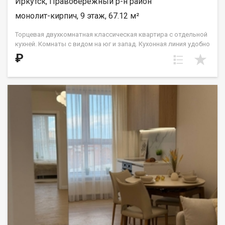
Иркутск, Правобережный р-н район
монолит-кирпич, 9 этаж, 67.12 м²
Торцевая двухкомнатная классическая квартира с отдельной
кухней. Комнаты с видом на юг и запад. Кухонная линия удобно
располагается в нише, что позволит обустроить столовую
₽
зону возле окна и наслаждаться солнечным светом. Спальни
правильной прямоугольной формы. Гардероб большой
площади — более 12 кв.м. — позволит установить систему
шкафов-купе. Два санузла: гостевой и совмещенный. ООО СЗ
«ДЕСС-Инвест» (Группа строительных компаний «Восток
Центр Иркутск»)