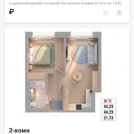
отдельной кухней-гостиной. На чётных этажах (с 4-го по 14-й)
из кухни предусмотрен выход на французский балкон.
₽
Расположение квартиры — угловое, с выходом на солнечную
сторону. Жилые комнаты имеют правильную квадратную
форму. Санузел совмещённый. ООО СЗ «ДЕСС-Инвест» (Группа
строительных компаний «Восток Центр Иркутск»)
2-комн