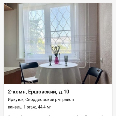
Характеристики: Площадь: 41 м. Адрес: бульвар Рябикова, 23.
Этаж: 2 из 4. Планировка: раздельные комнаты можно
использовать как спальню и детскую, гостиную и кабинет или
по другому удобному сценарию. Состояние: жилое. Отделка:
стены: оклеены обоями; полы: частично ламинат (в жилых
комнатах), частично линолеум (на кухне и в коридоре)
практично и долговечно; окна: ПВХ-профили тепло и тихо, не
нужно менять в ближайшее время; сантехника: полностью
заменена надёжная работа без срочных вложений. Локация и
инфраструктура: в шаговой доступности школы, детские
сады, поликлиники, магазины и остановки общественного
транспорта; удобная транспортная развязка легко добраться
в любую часть города. Полная информация и бесплатная
консультация у менеджера, связавшись по телефону или
посетив наш офис расположенный по адресу: г. Иркутск, ул.
Омулевского, 20/1.
2-комн, Ершовский, д.10
Иркутск, Свердловский р-н район
панель, 1 этаж, 44.4 м²