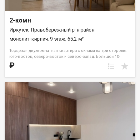
2-комн
Иркутск, Правобережный р-н район
монолит-кирпич, 9 этаж, 65.2 м²
Торцевая двухкомнатная квартира с окнами на три стороны:
юго-восток, северо-восток и северо-запад. Большой 10-
метровый холл прекрасно вместит несколько шкафов-купе
₽
для комфортной организации сезонных вещей. Жилые
комнаты расположены «распашонкой», в центре квартиры —
кухня и гостиная. Два санузла можно разделить на гостевой и
хозяйский или оставить одним большим помещением. В этой
планировке на 15 и 16 этажах в южной спальне есть выход на
террасу с видом во двор и на улицу Советская. ООО СЗ «ДЕСС-
Инвест» (Группа строительных компаний «Восток Центр
Иркутск»)