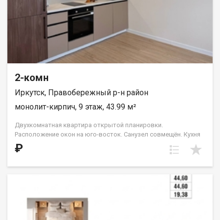
2-комн
Иркутск, Правобережный р-н район
монолит-кирпич, 9 этаж, 43.99 м²
Двухкомнатная квартира открытой планировки.
Расположение окон на юго-восток. Санузел совмещён. Кухня
выделена в нишу. На чётных этажах (с 4-го по 16-й) в
₽
планировке есть небольшой французский балкон с видом во
двор и на ул. Лызина. Идеальное решение для первого жилья
или в качестве инвестиций. Прекрасно подойдет молодой
семье или одному взрослому человеку. ООО СЗ «ДЕСС-
Инвест» (Группа строительных компаний «Восток Центр
Иркутск»)