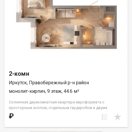
2-комн
Иркутск, Правобережный р-н район
монолит-кирпич, 9 этаж, 44.6 м²
Солнечная двухкомнатная квартира евроформата с
просторным холлом, отдельным гардеробом и двумя
санузлами. Кухня встроена нишей рядом с гостиной-
₽
столовой. Спальня в форме правильного квадрата. Такой
формат жилья прекрасно подойдет одному взрослому
человеку, молодой семье или паре с одним ребёнком. ООО СЗ