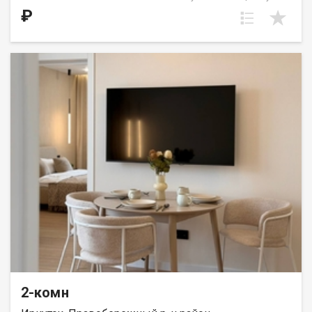
выделена в нишу. Идеальное решение для первого жилья или
₽
в качестве инвестиций. Прекрасно подойдет молодой семье
или одному взрослому человеку. ООО СЗ «ДЕСС-Инвест»
(Группа строительных компаний «Восток Центр Иркутск»)
2-комн