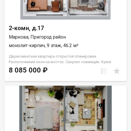
2-комн, д.17
Маркова, Пригород район
монолит-кирпич, 9 этаж, 46.2 м²
Двухкомнатная квартира открытой планировки.
Расположение окон на восток. Санузел совмещён. Кухня
выделена в нишу. Идеальное решение для первого жилья или
8 085 000 ₽
в качестве инвестиций. Прекрасно подойдет молодой семье
или одному взрослому человеку. Группа строительных
компаний «Восток Центр Иркутск»