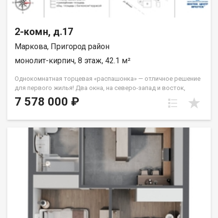
2-комн, д.17
Маркова, Пригород район
монолит-кирпич, 8 этаж, 42.1 м²
Однокомнатная торцевая «распашонка» — отличное решение
для первого жилья! Два окна, на северо-запад и восток,
которые легко справятся с задачей обеспечивать вас
7 578 000 ₽
солнечным светом на протяжение всего дня. Из спальни
выход на французский балкон. Санузел совмещённый. Группа
строительных компаний «Восток Центр Иркутск»