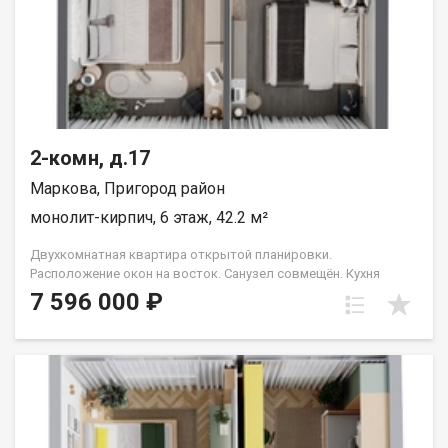
2-комн, д.17
Маркова, Пригород район
монолит-кирпич, 6 этаж, 42.2 м²
Двухкомнатная квартира открытой планировки.
Расположение окон на восток. Санузел совмещён. Кухня
выделена в нишу. Идеальное решение для первого жилья или
7 596 000 ₽
в качестве инвестиций. Прекрасно подойдет молодой семье
или одному взрослому человеку. Группа строительных
компаний «Восток Центр Иркутск»