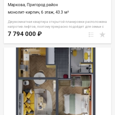
Маркова, Пригород район
монолит-кирпич, 6 этаж, 43.3 м²
Двухкомнатная квартира открытой планировки расположена
напротив лифтов, поэтому прекрасно подойдет для семьи с
маленьким ребёнком или человека с ограниченными
7 794 000 ₽
возможностями. Расположение окон на Сергиев Посад.
Санузел совмещён. Кухня выделена в нишу. Комнаты
правильной прямоугольной формы. Группа строительных
компаний «Восток Центр Иркутск»