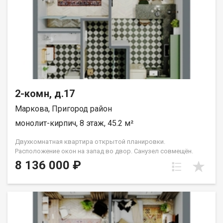
2-комн, д.17
Маркова, Пригород район
монолит-кирпич, 8 этаж, 45.2 м²
Двухкомнатная квартира открытой планировки.
Расположение окон на запад во двор. Санузел совмещён.
Кухня выделена в нишу. Идеальное решение для первого
8 136 000 ₽
жилья или в качестве инвестиций. Прекрасно подойдет
молодой семье или одному взрослому человеку. Группа
строительных компаний «Восток Центр Иркутск»