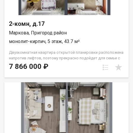
2-комн, д.17
Маркова, Пригород район
монолит-кирпич, 5 этаж, 43.7 м²
Двухкомнатная квартира открытой планировки расположена
напротив лифтов, поэтому прекрасно подойдет для семьи с
маленьким ребёнком или человека с ограниченными
7 866 000 ₽
возможностями. Расположение окон на Сергиев Посад.
Санузел совмещён. Кухня выделена в нишу. Комнаты
правильной прямоугольной формы. Группа строительных
компаний «Восток Центр Иркутск»