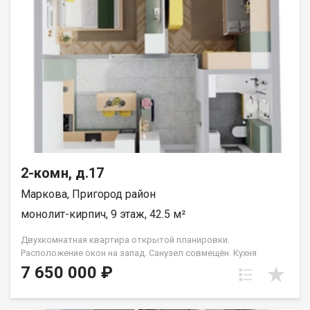
2-комн, д.17
Маркова, Пригород район
монолит-кирпич, 9 этаж, 42.5 м²
Двухкомнатная квартира открытой планировки.
Расположение окон на запад. Санузел совмещён. Кухня
выделена в нишу. Идеальное решение для первого жилья или
7 650 000 ₽
в качестве инвестиций. Прекрасно подойдет молодой семье
или одному взрослому человеку. Группа строительных
компаний «Восток Центр Иркутск»