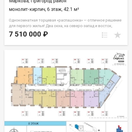
Маркова, Пригород район
монолит-кирпич, 6 этаж, 42.1 м²
Однокомнатная торцевая «распашонка» — отличное решение
для первого жилья! Два окна, на северо-запад и восток,
которые легко справятся с задачей обеспечивать вас
7 510 000 ₽
солнечным светом на протяжение всего дня. Из спальни
выход на французский балкон. Санузел совмещённый. Группа
строительных компаний «Восток Центр Иркутск»