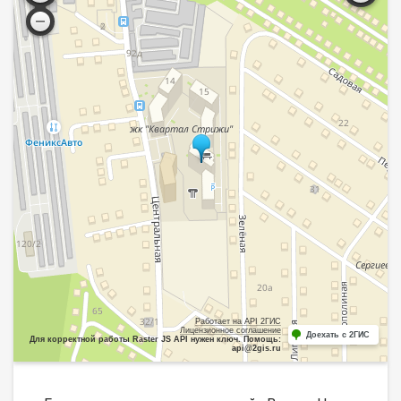
Работает на API 2ГИС
Лицензионное соглашение
Доехать с 2ГИС
Для корректной работы Raster JS API нужен ключ. Помощь:
api@2gis.ru