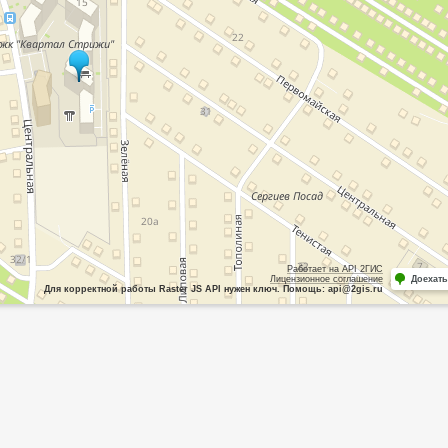
Работает на API 2ГИС
Лицензионное соглашение
Доехать
Для корректной работы Raster JS API нужен ключ. Помощь: api@2gis.ru