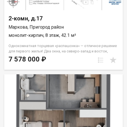
2-комн, д.17
Маркова, Пригород район
монолит-кирпич, 8 этаж, 42.1 м²
Однокомнатная торцевая «распашонка» — отличное решение
для первого жилья! Два окна, на северо-запад и восток,
которые легко справятся с задачей обеспечивать вас
7 578 000 ₽
солнечным светом на протяжение всего дня. Из спальни
выход на французский балкон. Санузел совмещённый. Группа
строительных компаний «Восток Центр Иркутск»