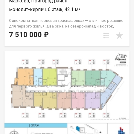
Маркова, Пригород район
монолит-кирпич, 6 этаж, 42.1 м²
Однокомнатная торцевая «распашонка» — отличное решение
для первого жилья! Два окна, на северо-запад и восток,
которые легко справятся с задачей обеспечивать вас
7 510 000 ₽
солнечным светом на протяжение всего дня. Из спальни
выход на французский балкон. Санузел совмещённый. Группа
строительных компаний «Восток Центр Иркутск»