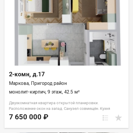
2-комн, д.17
Маркова, Пригород район
монолит-кирпич, 9 этаж, 42.5 м²
Двухкомнатная квартира открытой планировки.
Расположение окон на запад. Санузел совмещён. Кухня
выделена в нишу. Идеальное решение для первого жилья или
7 650 000 ₽
в качестве инвестиций. Прекрасно подойдет молодой семье
или одному взрослому человеку. Группа строительных
компаний «Восток Центр Иркутск»