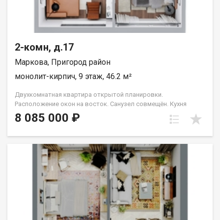
2-комн, д.17
Маркова, Пригород район
монолит-кирпич, 9 этаж, 46.2 м²
Двухкомнатная квартира открытой планировки.
Расположение окон на восток. Санузел совмещён. Кухня
выделена в нишу. Идеальное решение для первого жилья или
8 085 000 ₽
в качестве инвестиций. Прекрасно подойдет молодой семье
или одному взрослому человеку. Группа строительных
компаний «Восток Центр Иркутск»