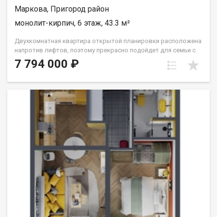
Маркова, Пригород район
монолит-кирпич, 6 этаж, 43.3 м²
Двухкомнатная квартира открытой планировки расположена
напротив лифтов, поэтому прекрасно подойдет для семьи с
маленьким ребёнком или человека с ограниченными
7 794 000 ₽
возможностями. Расположение окон на Сергиев Посад.
Санузел совмещён. Кухня выделена в нишу. Комнаты
правильной прямоугольной формы. Группа строительных
компаний «Восток Центр Иркутск»