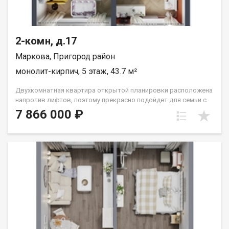
2-комн, д.17
Маркова, Пригород район
монолит-кирпич, 5 этаж, 43.7 м²
Двухкомнатная квартира открытой планировки расположена
напротив лифтов, поэтому прекрасно подойдет для семьи с
маленьким ребёнком или человека с ограниченными
7 866 000 ₽
возможностями. Расположение окон на Сергиев Посад.
Санузел совмещён. Кухня выделена в нишу. Комнаты
правильной прямоугольной формы. Группа строительных
компаний «Восток Центр Иркутск»