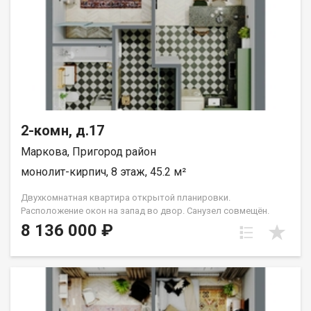
2-комн, д.17
Маркова, Пригород район
монолит-кирпич, 8 этаж, 45.2 м²
Двухкомнатная квартира открытой планировки.
Расположение окон на запад во двор. Санузел совмещён.
Кухня выделена в нишу. Идеальное решение для первого
8 136 000 ₽
жилья или в качестве инвестиций. Прекрасно подойдет
молодой семье или одному взрослому человеку. Группа
строительных компаний «Восток Центр Иркутск»