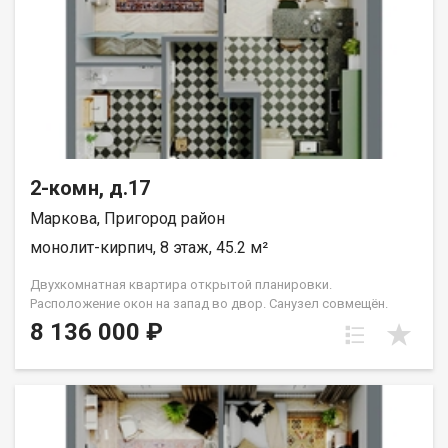
2-комн, д.17
Маркова, Пригород район
монолит-кирпич, 8 этаж, 45.2 м²
Двухкомнатная квартира открытой планировки.
Расположение окон на запад во двор. Санузел совмещён.
Кухня выделена в нишу. Идеальное решение для первого
8 136 000 ₽
жилья или в качестве инвестиций. Прекрасно подойдет
молодой семье или одному взрослому человеку. Группа
строительных компаний «Восток Центр Иркутск»