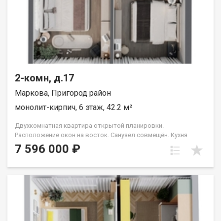
2-комн, д.17
Маркова, Пригород район
монолит-кирпич, 6 этаж, 42.2 м²
Двухкомнатная квартира открытой планировки.
Расположение окон на восток. Санузел совмещён. Кухня
выделена в нишу. Идеальное решение для первого жилья или
7 596 000 ₽
в качестве инвестиций. Прекрасно подойдет молодой семье
или одному взрослому человеку. Группа строительных
компаний «Восток Центр Иркутск»