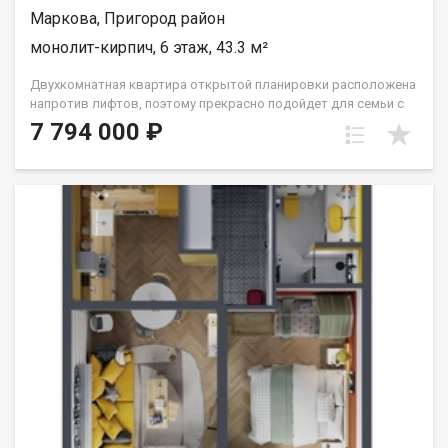
Маркова, Пригород район
монолит-кирпич, 6 этаж, 43.3 м²
Двухкомнатная квартира открытой планировки расположена
напротив лифтов, поэтому прекрасно подойдет для семьи с
маленьким ребёнком или человека с ограниченными
7 794 000 ₽
возможностями. Расположение окон на Сергиев Посад.
Санузел совмещён. Кухня выделена в нишу. Комнаты
правильной прямоугольной формы. Группа строительных
компаний «Восток Центр Иркутск»