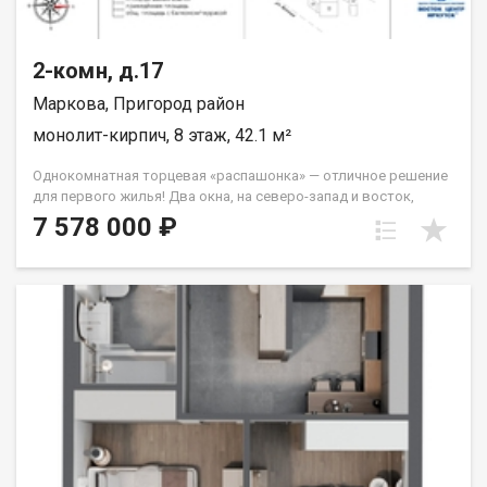
2-комн, д.17
Маркова, Пригород район
монолит-кирпич, 8 этаж, 42.1 м²
Однокомнатная торцевая «распашонка» — отличное решение
для первого жилья! Два окна, на северо-запад и восток,
которые легко справятся с задачей обеспечивать вас
7 578 000 ₽
солнечным светом на протяжение всего дня. Из спальни
выход на французский балкон. Санузел совмещённый. Группа
строительных компаний «Восток Центр Иркутск»