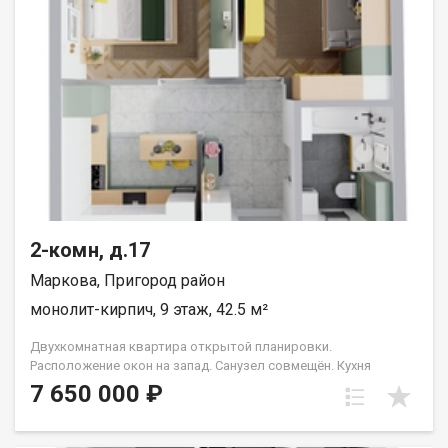
2-комн, д.17
Маркова, Пригород район
монолит-кирпич, 9 этаж, 42.5 м²
Двухкомнатная квартира открытой планировки.
Расположение окон на запад. Санузел совмещён. Кухня
выделена в нишу. Идеальное решение для первого жилья или
7 650 000 ₽
в качестве инвестиций. Прекрасно подойдет молодой семье
или одному взрослому человеку. Группа строительных
компаний «Восток Центр Иркутск»