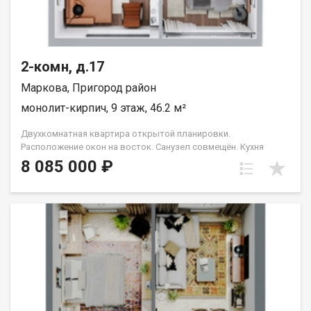
2-комн, д.17
Маркова, Пригород район
монолит-кирпич, 9 этаж, 46.2 м²
Двухкомнатная квартира открытой планировки.
Расположение окон на восток. Санузел совмещён. Кухня
выделена в нишу. Идеальное решение для первого жилья или
8 085 000 ₽
в качестве инвестиций. Прекрасно подойдет молодой семье
или одному взрослому человеку. Группа строительных
компаний «Восток Центр Иркутск»