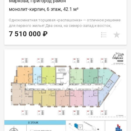
Маркова, Пригород район
монолит-кирпич, 6 этаж, 42.1 м²
Однокомнатная торцевая «распашонка» — отличное решение
для первого жилья! Два окна, на северо-запад и восток,
которые легко справятся с задачей обеспечивать вас
7 510 000 ₽
солнечным светом на протяжение всего дня. Из спальни
выход на французский балкон. Санузел совмещённый. Группа
строительных компаний «Восток Центр Иркутск»