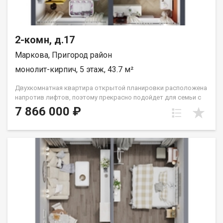
2-комн, д.17
Маркова, Пригород район
монолит-кирпич, 5 этаж, 43.7 м²
Двухкомнатная квартира открытой планировки расположена
напротив лифтов, поэтому прекрасно подойдет для семьи с
маленьким ребёнком или человека с ограниченными
7 866 000 ₽
возможностями. Расположение окон на Сергиев Посад.
Санузел совмещён. Кухня выделена в нишу. Комнаты
правильной прямоугольной формы. Группа строительных
компаний «Восток Центр Иркутск»