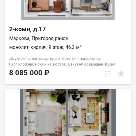
2-комн, д.17
Маркова, Пригород район
монолит-кирпич, 9 этаж, 46.2 м²
Двухкомнатная квартира открытой планировки.
Расположение окон на восток. Санузел совмещён. Кухня
выделена в нишу. Идеальное решение для первого жилья или
8 085 000 ₽
в качестве инвестиций. Прекрасно подойдет молодой семье
или одному взрослому человеку. Группа строительных
компаний «Восток Центр Иркутск»