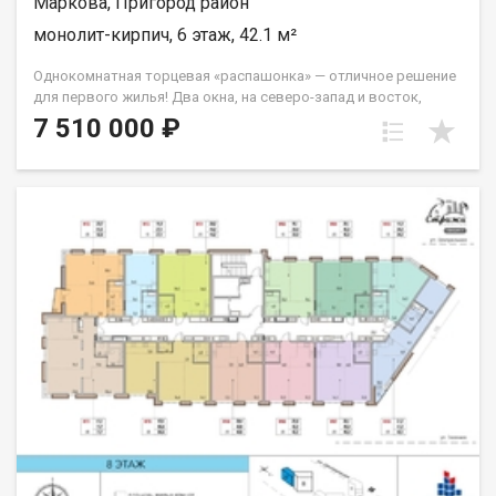
Маркова, Пригород район
монолит-кирпич, 6 этаж, 42.1 м²
Однокомнатная торцевая «распашонка» — отличное решение
для первого жилья! Два окна, на северо-запад и восток,
которые легко справятся с задачей обеспечивать вас
7 510 000 ₽
солнечным светом на протяжение всего дня. Из спальни
выход на французский балкон. Санузел совмещённый. Группа
строительных компаний «Восток Центр Иркутск»