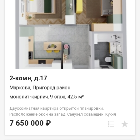
2-комн, д.17
Маркова, Пригород район
монолит-кирпич, 9 этаж, 42.5 м²
Двухкомнатная квартира открытой планировки.
Расположение окон на запад. Санузел совмещён. Кухня
выделена в нишу. Идеальное решение для первого жилья или
7 650 000 ₽
в качестве инвестиций. Прекрасно подойдет молодой семье
или одному взрослому человеку. Группа строительных
компаний «Восток Центр Иркутск»