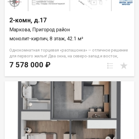
2-комн, д.17
Маркова, Пригород район
монолит-кирпич, 8 этаж, 42.1 м²
Однокомнатная торцевая «распашонка» — отличное решение
для первого жилья! Два окна, на северо-запад и восток,
которые легко справятся с задачей обеспечивать вас
7 578 000 ₽
солнечным светом на протяжение всего дня. Из спальни
выход на французский балкон. Санузел совмещённый. Группа
строительных компаний «Восток Центр Иркутск»