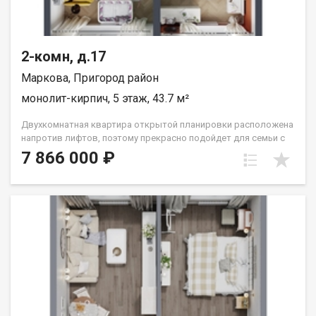
2-комн, д.17
Маркова, Пригород район
монолит-кирпич, 5 этаж, 43.7 м²
Двухкомнатная квартира открытой планировки расположена
напротив лифтов, поэтому прекрасно подойдет для семьи с
маленьким ребёнком или человека с ограниченными
7 866 000 ₽
возможностями. Расположение окон на Сергиев Посад.
Санузел совмещён. Кухня выделена в нишу. Комнаты
правильной прямоугольной формы. Группа строительных
компаний «Восток Центр Иркутск»