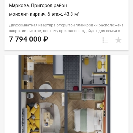
Маркова, Пригород район
монолит-кирпич, 6 этаж, 43.3 м²
Двухкомнатная квартира открытой планировки расположена
напротив лифтов, поэтому прекрасно подойдет для семьи с
маленьким ребёнком или человека с ограниченными
7 794 000 ₽
возможностями. Расположение окон на Сергиев Посад.
Санузел совмещён. Кухня выделена в нишу. Комнаты
правильной прямоугольной формы. Группа строительных
компаний «Восток Центр Иркутск»