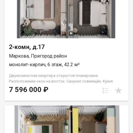
2-комн, д.17
Маркова, Пригород район
монолит-кирпич, 6 этаж, 42.2 м²
Двухкомнатная квартира открытой планировки.
Расположение окон на восток. Санузел совмещён. Кухня
выделена в нишу. Идеальное решение для первого жилья или
7 596 000 ₽
в качестве инвестиций. Прекрасно подойдет молодой семье
или одному взрослому человеку. Группа строительных
компаний «Восток Центр Иркутск»