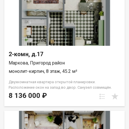
2-комн, д.17
Маркова, Пригород район
монолит-кирпич, 8 этаж, 45.2 м²
Двухкомнатная квартира открытой планировки.
Расположение окон на запад во двор. Санузел совмещён.
Кухня выделена в нишу. Идеальное решение для первого
8 136 000 ₽
жилья или в качестве инвестиций. Прекрасно подойдет
молодой семье или одному взрослому человеку. Группа
строительных компаний «Восток Центр Иркутск»