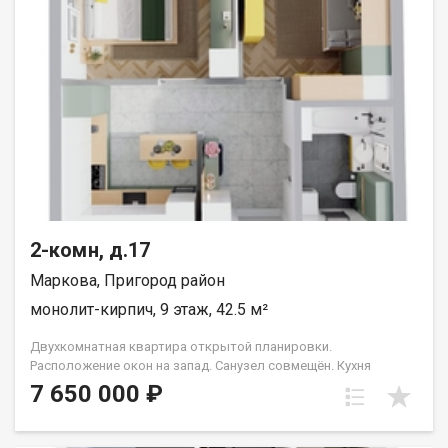
2-комн, д.17
Маркова, Пригород район
монолит-кирпич, 9 этаж, 42.5 м²
Двухкомнатная квартира открытой планировки.
Расположение окон на запад. Санузел совмещён. Кухня
выделена в нишу. Идеальное решение для первого жилья или
7 650 000 ₽
в качестве инвестиций. Прекрасно подойдет молодой семье
или одному взрослому человеку. Группа строительных
компаний «Восток Центр Иркутск»