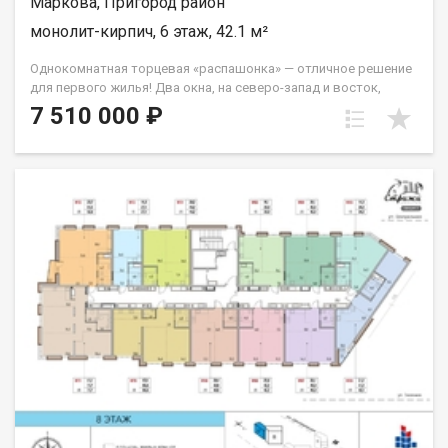
Маркова, Пригород район
монолит-кирпич, 6 этаж, 42.1 м²
Однокомнатная торцевая «распашонка» — отличное решение
для первого жилья! Два окна, на северо-запад и восток,
которые легко справятся с задачей обеспечивать вас
7 510 000 ₽
солнечным светом на протяжение всего дня. Из спальни
выход на французский балкон. Санузел совмещённый. Группа
строительных компаний «Восток Центр Иркутск»