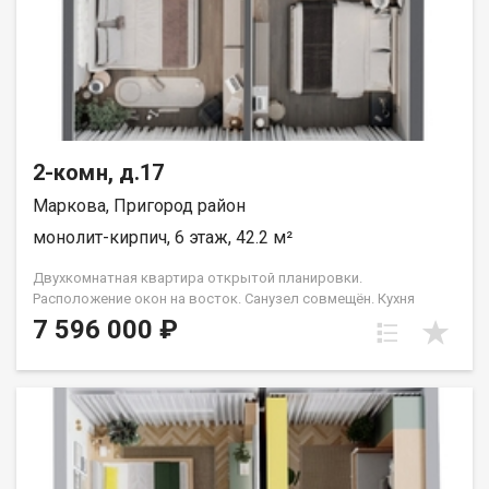
2-комн, д.17
Маркова, Пригород район
монолит-кирпич, 6 этаж, 42.2 м²
Двухкомнатная квартира открытой планировки.
Расположение окон на восток. Санузел совмещён. Кухня
выделена в нишу. Идеальное решение для первого жилья или
7 596 000 ₽
в качестве инвестиций. Прекрасно подойдет молодой семье
или одному взрослому человеку. Группа строительных
компаний «Восток Центр Иркутск»