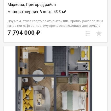
Маркова, Пригород район
монолит-кирпич, 6 этаж, 43.3 м²
Двухкомнатная квартира открытой планировки расположена
напротив лифтов, поэтому прекрасно подойдет для семьи с
маленьким ребёнком или человека с ограниченными
7 794 000 ₽
возможностями. Расположение окон на Сергиев Посад.
Санузел совмещён. Кухня выделена в нишу. Комнаты
правильной прямоугольной формы. Группа строительных
компаний «Восток Центр Иркутск»