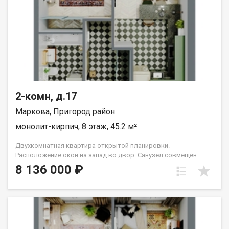
2-комн, д.17
Маркова, Пригород район
монолит-кирпич, 8 этаж, 45.2 м²
Двухкомнатная квартира открытой планировки.
Расположение окон на запад во двор. Санузел совмещён.
Кухня выделена в нишу. Идеальное решение для первого
8 136 000 ₽
жилья или в качестве инвестиций. Прекрасно подойдет
молодой семье или одному взрослому человеку. Группа
строительных компаний «Восток Центр Иркутск»