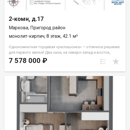
2-комн, д.17
Маркова, Пригород район
монолит-кирпич, 8 этаж, 42.1 м²
Однокомнатная торцевая «распашонка» — отличное решение
для первого жилья! Два окна, на северо-запад и восток,
которые легко справятся с задачей обеспечивать вас
7 578 000 ₽
солнечным светом на протяжение всего дня. Из спальни
выход на французский балкон. Санузел совмещённый. Группа
строительных компаний «Восток Центр Иркутск»