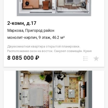
2-комн, д.17
Маркова, Пригород район
монолит-кирпич, 9 этаж, 46.2 м²
Двухкомнатная квартира открытой планировки.
Расположение окон на восток. Санузел совмещён. Кухня
выделена в нишу. Идеальное решение для первого жилья или
8 085 000 ₽
в качестве инвестиций. Прекрасно подойдет молодой семье
или одному взрослому человеку. Группа строительных
компаний «Восток Центр Иркутск»