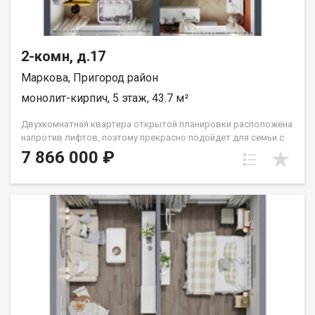
2-комн, д.17
Маркова, Пригород район
монолит-кирпич, 5 этаж, 43.7 м²
Двухкомнатная квартира открытой планировки расположена
напротив лифтов, поэтому прекрасно подойдет для семьи с
маленьким ребёнком или человека с ограниченными
7 866 000 ₽
возможностями. Расположение окон на Сергиев Посад.
Санузел совмещён. Кухня выделена в нишу. Комнаты
правильной прямоугольной формы. Группа строительных
компаний «Восток Центр Иркутск»